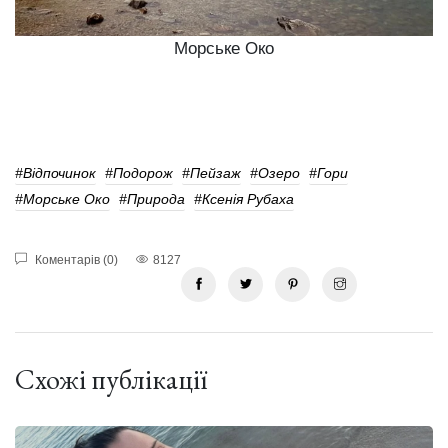
Морське Око
#відпочинок
#подорож
#Пейзаж
#озеро
#гори
#Морське Око
#природа
#Ксенія Рубаха
Коментарів (0)
8127
Схожі публікації