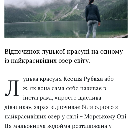
відбулася
XIX
29 Липня 2026
Спартакіада
566 переглядів
VolWe...
Всі розділи
Персона
Відпочинок луцької красуні на одному
Лайф
із найкрасивіших озер світу.
Афіша
ZONE 18+
Л
уцька красуня
Ксенія Рубаха
або
Контакти
ж, як вона сама себе називає в
Політика конфіденційності
інстаграмі, «просто щаслива
дівчинка», зараз відпочиває біля одного з
найкрасивіших озер у світі – Морському Оці.
Ця мальовнича водойма розташована у