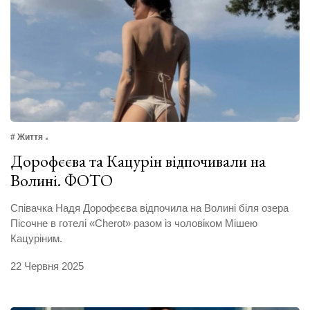
# Життя
Дорофєєва та Кацурін відпочивали на
Волині. ФОТО
Співачка Надя Дорофєєва відпочила на Волині біля озера
Пісочне в готелі «Cherot» разом із чоловіком Мішею
Кацуріним.
22 Червня 2025