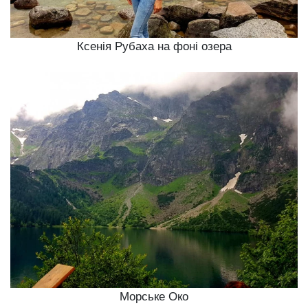
Ксенія Рубаха на фоні озера
Морське Око