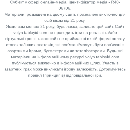
Суб'єкт у сфері онлайн-медіа; ідентифікатор медіа - R40-
06706.
Матеріали, розміщені на цьому сайті, призначені виключно для
осіб віком від 21 року.
Якщо вам менше 21 року, будь ласка, залиште цей сайт.
Сайт
volyn.tabloyid.com не проводить ігри на реальні та/або
віртуальні гроші, також сайт не приймає ні в якій формі оплату
ставок та/інших платежів, які пов’язані/можуть бути пов’язані з
азартними іграми, букмекерами чи тоталізаторами. Будь-які
матеріали на інформаційному ресурсі volyn.tabloyid.com
публікуються виключно в інформаційних цілях. Участь в
азартних іграх може викликати ігрову залежність. Дотримуйтесь
правил (принципів) відповідальної гри.
Copyright © 2014-2026,
«Таблоїд Волині»
Використання матеріалів сайту
лише за умови посилання на
«Таблоїд Волині»
не нижче другого абзацу.