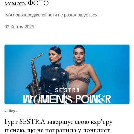
мамою. ФОТО
Ім’я новонародженої поки не розголошується.
03 Квітня 2025
# Шоу
Гурт SESTRA завершує свою карʼєру
піснею, що не потрапила у лонглист