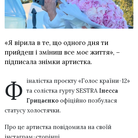
Зіньківський
залишив у
27 Липня 2026
Луцьку
725 переглядів
три...
Всі розділи
«Я вірила в те, що одного дня ти
Персона
прийдеш і зміниш все моє життя», –
Лайф
підписала знімки артистка.
Афіша
ZONE 18+
Ф
іналістка проєкту «Голос країни-12»
та солістка гурту SESTRA
Інесса
Контакти
Грицаєнко
офіційно позбулася
Політика конфіденційності
статусу холостячки.
Про це артистка повідомила на своїй
інстаграм-сторінці.