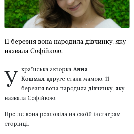
Зіньківський
залишив у
27 Липня 2026
Луцьку
727 переглядів
три...
Всі розділи
11 березня вона народила дівчинку, яку
Персона
назвала Софійкою.
Лайф
Афіша
У
країнська акторка
Анна
ZONE 18+
Кошмал
вдруге стала мамою. 11
березня вона народила дівчинку, яку
Контакти
назвала Софійкою.
Політика конфіденційності
Про це вона розповіла на своїй інстаграм-
сторінці.