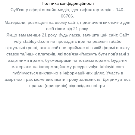
Політика конфіденційності
Суб'єкт у сфері онлайн-медіа; ідентифікатор медіа - R40-
06706.
Матеріали, розміщені на цьому сайті, призначені виключно для
осіб віком від 21 року.
Якщо вам менше 21 року, будь ласка, залиште цей сайт.
Сайт
volyn.tabloyid.com не проводить ігри на реальні та/або
віртуальні гроші, також сайт не приймає ні в якій формі оплату
ставок та/інших платежів, які пов’язані/можуть бути пов’язані з
азартними іграми, букмекерами чи тоталізаторами. Будь-які
матеріали на інформаційному ресурсі volyn.tabloyid.com
публікуються виключно в інформаційних цілях. Участь в
азартних іграх може викликати ігрову залежність. Дотримуйтесь
правил (принципів) відповідальної гри.
Copyright © 2014-2026,
«Таблоїд Волині»
Використання матеріалів сайту
лише за умови посилання на
«Таблоїд Волині»
не нижче другого абзацу.