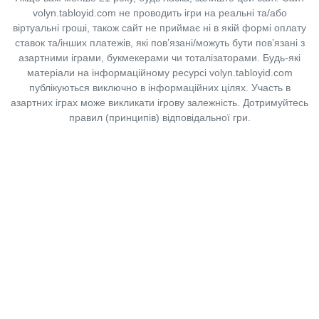
volyn.tabloyid.com не проводить ігри на реальні та/або
віртуальні гроші, також сайт не приймає ні в якій формі оплату
ставок та/інших платежів, які пов’язані/можуть бути пов’язані з
азартними іграми, букмекерами чи тоталізаторами. Будь-які
матеріали на інформаційному ресурсі volyn.tabloyid.com
публікуються виключно в інформаційних цілях. Участь в
азартних іграх може викликати ігрову залежність. Дотримуйтесь
правил (принципів) відповідальної гри.
Copyright © 2014-2026,
«Таблоїд Волині»
Використання матеріалів сайту
лише за умови посилання на
«Таблоїд Волині»
не нижче другого абзацу.