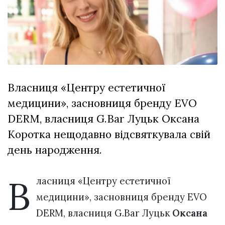
Зіньківський
залишив у
27 Липня 2026
Луцьку
715 переглядів
три...
Всі розділи
Персона
Власниця «Центру естетичної
Лайф
медицини», засновниця бренду EVO
Афіша
DERM, власниця G.Bar Луцьк Оксана
ZONE 18+
Коротка нещодавно відсвяткувала свій
Контакти
день народження.
Політика конфіденційності
В
ласниця «Центру естетичної
медицини», засновниця бренду EVO
DERM, власниця G.Bar Луцьк
Оксана