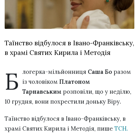
Зіньківський
залишив у
27 Липня 2026
Луцьку
749 переглядів
три...
Всі розділи
Таїнство відбулося в Івано-Франківську,
Персона
в храмі Святих Кирила і Методія
Лайф
Афіша
Б
логерка-мільйонниця
Саша Бо
разом
ZONE 18+
із чоловіком
Платоном
Контакти
Тарнавським
розповіли, що у неділю,
Політика конфіденційності
10 грудня, вони похрестили доньку Віру.
Таїнство відбулося в Івано-Франківську, в
храмі Святих Кирила і Методія, пише
ТСН.