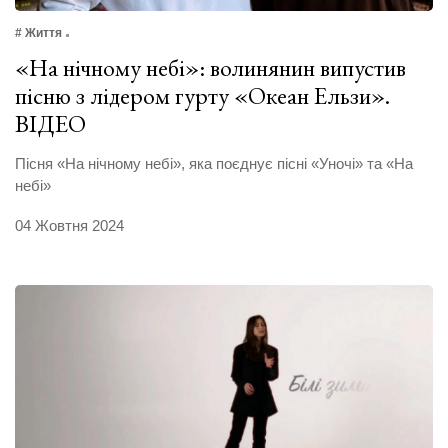
# Життя
«На нічному небі»: волинянин випустив
пісню з лідером гурту «Океан Ельзи».
ВІДЕО
Пісня «На нічному небі», яка поєднує пісні «Уночі» та «На
небі»
04 Жовтня 2024