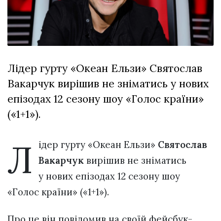
відбулася
XIX
29 Липня 2026
Спартакіада
548 переглядів
VolWe...
Всі розділи
Лідер гурту «Океан Ельзи» Святослав
Персона
Вакарчук вирішив не зніматись у нових
Лайф
епізодах 12 сезону шоу «Голос країни»
Афіша
(«1+1»).
ZONE 18+
Л
ідер гурту «Океан Ельзи»
Святослав
Контакти
Вакарчук
вирішив не зніматись
Політика конфіденційності
у нових епізодах 12 сезону шоу
«Голос країни» («1+1»).
Про це він повідомив на своїй фейсбук-