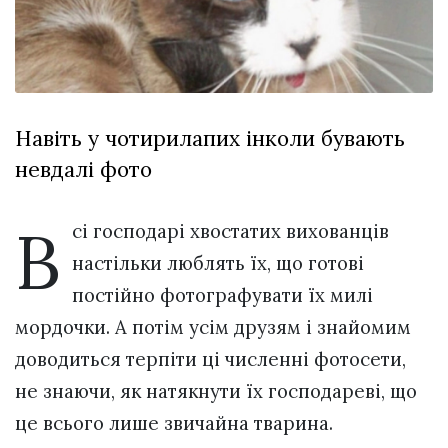
відбулася
XIX
29 Липня 2026
Спартакіада
571 переглядів
VolWe...
Всі розділи
Навіть у чотирилапих інколи бувають
Персона
невдалі фото
Лайф
Афіша
В
сі господарі хвостатих вихованців
ZONE 18+
настільки люблять їх, що готові
Контакти
постійно фотографувати їх милі
Політика конфіденційності
мордочки. А потім усім друзям і знайомим
доводиться терпіти ці численні фотосети,
не знаючи, як натякнути їх господареві, що
це всього лише звичайна тварина.