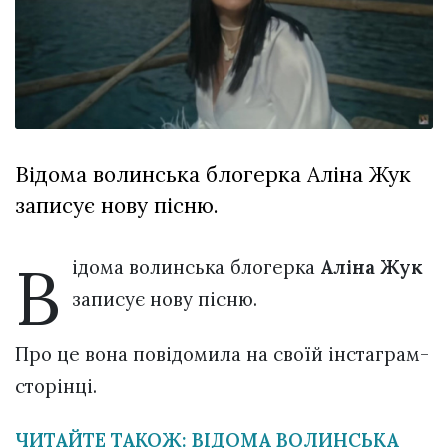
Зіньківський
залишив у
27 Липня 2026
Луцьку
756 переглядів
три...
Всі розділи
Персона
Відома волинська блогерка Аліна Жук
Лайф
записує нову пісню.
Афіша
ZONE 18+
В
ідома волинська блогерка
Аліна Жук
Контакти
записує нову пісню.
Політика конфіденційності
Про це вона повідомила на своїй інстаграм-
сторінці.
ЧИТАЙТЕ ТАКОЖ: ВІДОМА ВОЛИНСЬКА