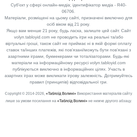
Суб'єкт у сфері онлайн-медіа; ідентифікатор медіа - R40-
06706.
Матеріали, розміщені на цьому сайті, призначені виключно для
осіб віком від 21 року.
Якщо вам менше 21 року, будь ласка, залиште цей сайт.
Сайт
volyn.tabloyid.com не проводить ігри на реальні та/або
віртуальні гроші, також сайт не приймає ні в якій формі оплату
ставок та/інших платежів, які пов’язані/можуть бути пов’язані з
азартними іграми, букмекерами чи тоталізаторами. Будь-які
матеріали на інформаційному ресурсі volyn.tabloyid.com
публікуються виключно в інформаційних цілях. Участь в
азартних іграх може викликати ігрову залежність. Дотримуйтесь
правил (принципів) відповідальної гри.
Copyright © 2014-2026,
«Таблоїд Волині»
Використання матеріалів сайту
лише за умови посилання на
«Таблоїд Волині»
не нижче другого абзацу.