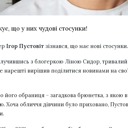
ує, що у них чудові стосунки!
гер
Ігор Пустовіт
зізнався, що має нові стосунки
озлучившись з блогеркою Ліною Сидор, тривалий
ле нарешті вирішив поділитися новинами на сво
о його обраниця – загадкова брюнетка, з якою в
ю. Хоча обличчя дівчини було приховано, Пустов
и.