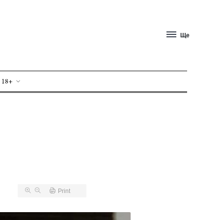
Ще
 18+
Print