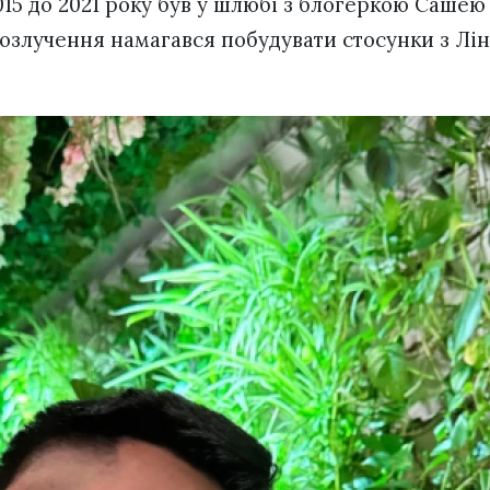
2015 до 2021 року був у шлюбі з блогеркою Сашею
 розлучення намагався побудувати стосунки з Лі