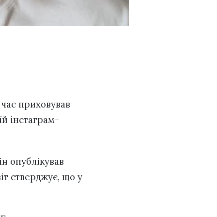
.
 час приховував
їй інстаграм-
ін опублікував
іт стверджує, що у