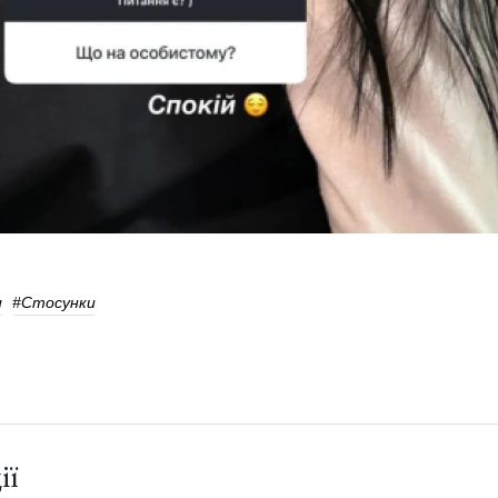
и
#Стосунки
ії