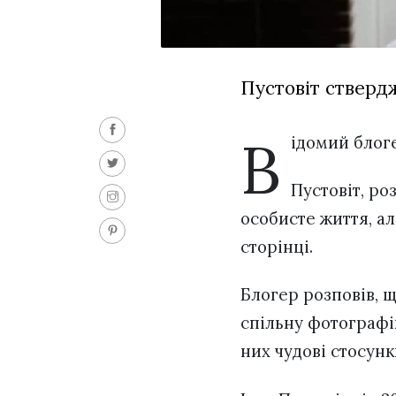
Пустовіт ствердж
В
ідомий бло
Пустовіт, р
особисте життя, а
сторінці.
Блогер розповів, щ
спільну фотографі
них чудові стосунк