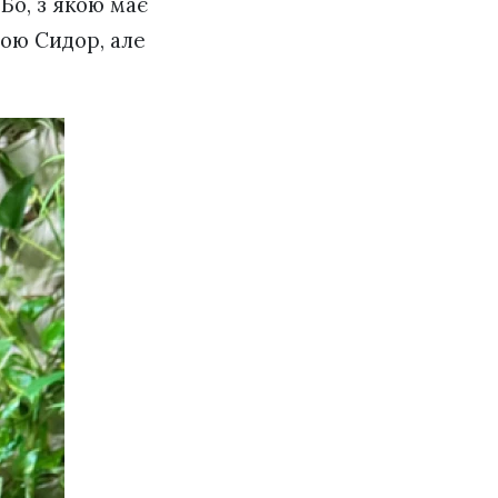
 Бо, з якою має
ною Сидор, але