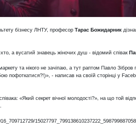
ьтету бізнесу ЛНТУ, професор
Тарас Божидарник
дізна
ихто, а вусатий знавець жіночих душ - відомий співак
Па
аркету та нікого не зачіпаю, а тут раптом Павло Зібров п
бою пофоткатися?!)», - написав на своїй сторінці у Face
 співака: «Який секрет вічної молодості?», на що той відп
.
2016_709712729/15027797_799138610237222_5987998870582