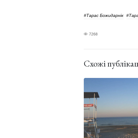
#Тарас Божидарнік
#Тара
7268
Схожі публікац