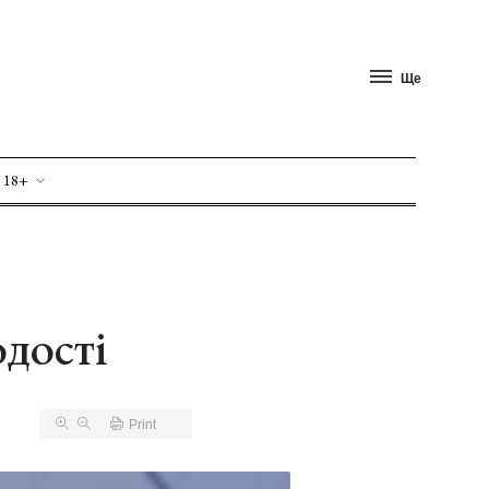
Ще
 18+
одості
Print