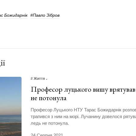
с Божидарнік
#павло Зібров
ії
# Життя
Професор луцького вишу врятував 
не потонула
Професор Луцького НТУ Тарас Божидарнік розпові
трапився з ним на морі. Лучанину довелося рятува
ледь не потонула.
24 Серпня 2021