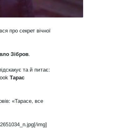
вся про секрет вічної
вло Зібров
.
ідскакує та й питає:
book
Тарас
овів: «Тарасе, все
651034_n.jpg[/img]