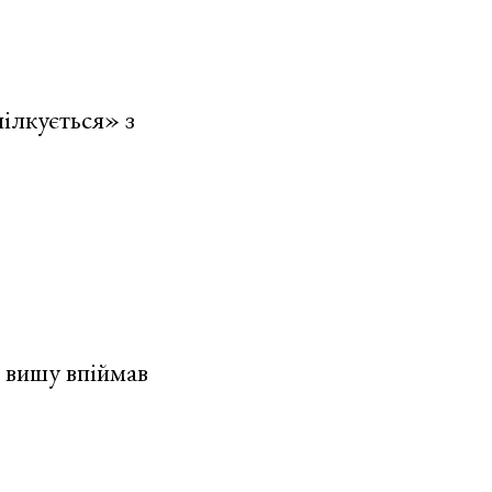
ілкується» з
 вишу впіймав