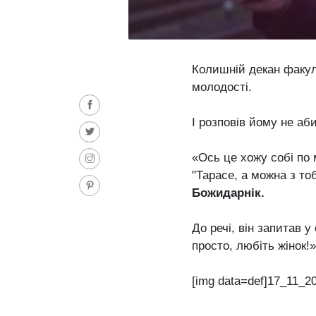
Колишній декан факул
молодості.
І розповів йому не аб
«Ось це хожу собі по м
"Тарасе, а можна з то
Божидарнік.
До речі, він запитав у
просто, любіть жінок!»
[img data=def]17_11_