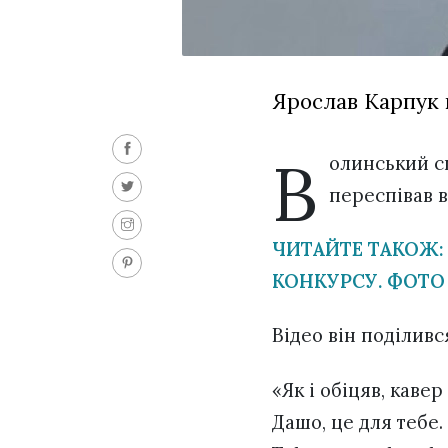
Ярослав Карпук 
В
олинський сп
переспівав в
ЧИТАЙТЕ ТАКОЖ:
КОНКУРСУ. ФОТО
Відео він поділивс
«Як і обіцяв, каве
Дашо, це для тебе.