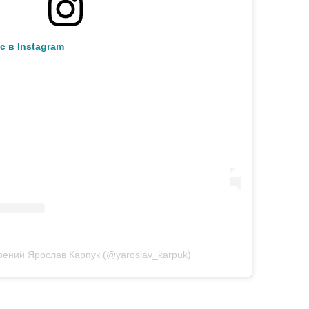
с в Instagram
рений Ярослав Карпук (@yaroslav_karpuk)