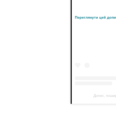
Переглянути цей допи
Допис, поши