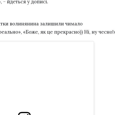
, – йдеться у дописі.
атки волинянина залишили чимало
еально», «Боже, як це прекрасно)) Ні, ну чесно!