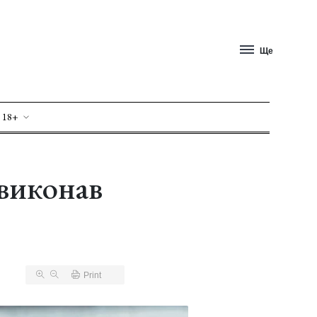
Ще
 18+
виконав
Print