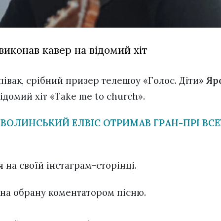
виконав кавер на відомий хіт
івак, срібний призер телешоу «Голос. Діти»
Яро
ідомий хіт «Take me to church».
 ВОЛИНСЬКИЙ ЕЛВІС ОТРИМАВ ГРАН-ПРІ ВС
я на своїй інстаграм-сторінці.
р на обрану коментатором пісню.