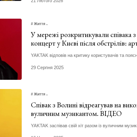
21 Лютого 2026
# Життя
У мережі розкритикували співака з
концерт у Києві після обстрілів: ар
YAKTAK відповів на критику користувачів та поясн
29 Серпня 2025
# Життя
Співак з Волині відреагував на вико
вуличним музикантом. ВІДЕО
YAKTAK заспівав свій хіт разом із вуличним музик