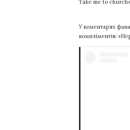
Take me to church»
У коментарях фан
компліментів: «Нер