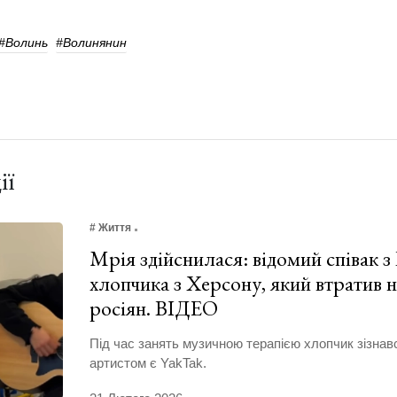
#волинь
#Волинянин
ії
# Життя
Мрія здійснилася: відомий співак з 
хлопчика з Херсону, який втратив н
росіян. ВІДЕО
Під час занять музичною терапією хлопчик зізна
артистом є YakTak.