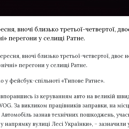
ересня, вночі близько третьої-четвертої, дв
і» перегони у селищі Ратне.
 вересня, вночі близько третьої-четвертої, двоє 
«нічні» перегони у селищі Ратне.
мо у фейсбук-спільноті «Типове Ратне».
е впоравшись із керуванням авто на великій швид
OG. За викликом працівників заправки, на міс
. Автомобіль зазнав технічних пошкоджень, уча
 у напрямку вулиці Лесі Українки», – зазначили 