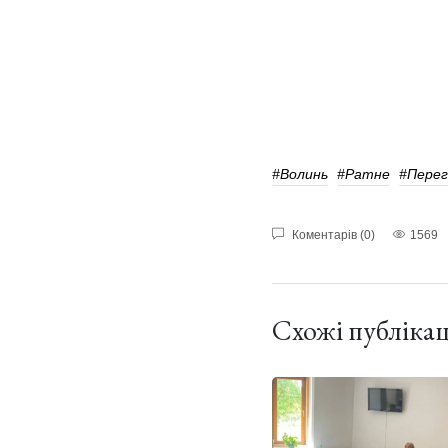
#волинь
#Ратне
#Перег
Коментарів (0)
1569
Схожі публікац