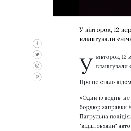
У вівторок, 12 в
влаштували «нічн
У
вівторок, 12
влаштували 
Про це стало відо
«Один із водіїв, н
бордюр заправки W
Патрульна поліція
"відштовхали" авто