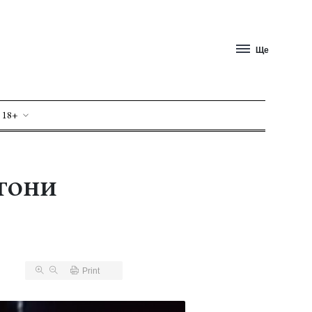
Ще
 18+
егони
Print