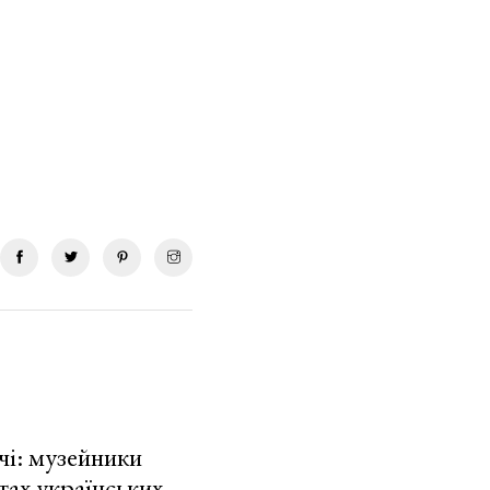
чі: музейники
тах українських