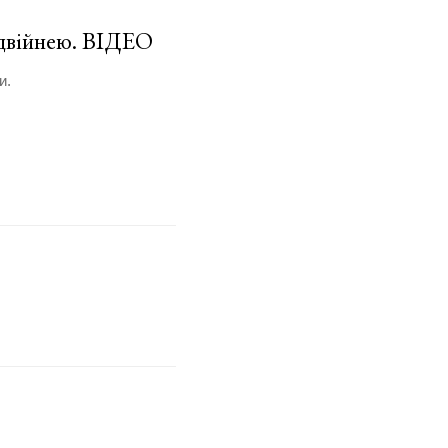
 двійнею. ВІДЕО
и.