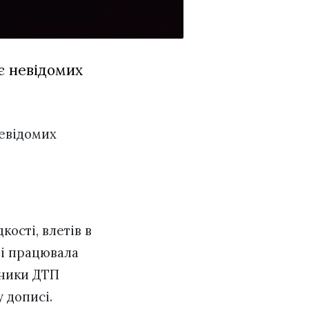
оє невідомих
невідомих
кості, влетів в
ці працювала
сники ДТП
у дописі.