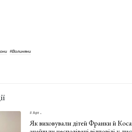
они
#волиняни
ії
# Арт
Як виховували дітей Франки й Коса
знайшли несподівані відповіді у лис