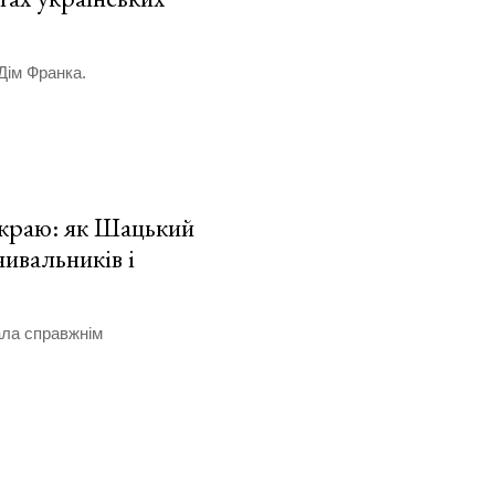
Дім Франка.
 краю: як Шацький
ивальників і
ала справжнім