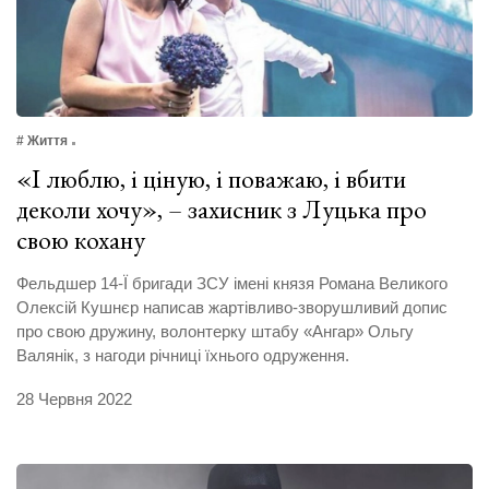
# Життя
«І люблю, і ціную, і поважаю, і вбити
деколи хочу», – захисник з Луцька про
свою кохану
Фельдшер 14-Ї бригади ЗСУ імені князя Романа Великого
Олексій Кушнєр написав жартівливо-зворушливий допис
про свою дружину, волонтерку штабу «Ангар» Ольгу
Валянік, з нагоди річниці їхнього одруження.
28 Червня 2022