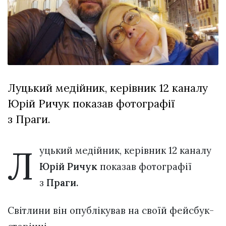
Зіньківський
залишив у
27 Липня 2026
Луцьку
765 переглядів
три...
Всі розділи
Персона
Луцький медійник, керівник 12 каналу
Лайф
Юрій Ричук показав фотографії
Афіша
з Праги.
ZONE 18+
Л
Контакти
уцький медійник, керівник 12 каналу
Політика конфіденційності
Юрій Ричук
показав фотографії
з
Праги.
Світлини він опублікував на своїй фейсбук-