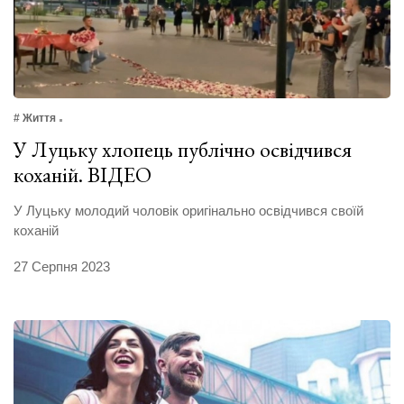
# Життя
У Луцьку хлопець публічно освідчився
коханій. ВІДЕО
У Луцьку молодий чоловік оригінально освідчився своїй
коханій
27 Серпня 2023