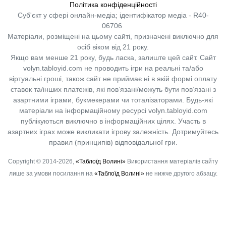
Політика конфіденційності
Суб'єкт у сфері онлайн-медіа; ідентифікатор медіа - R40-
06706.
Матеріали, розміщені на цьому сайті, призначені виключно для
осіб віком від 21 року.
Якщо вам менше 21 року, будь ласка, залиште цей сайт.
Сайт
volyn.tabloyid.com не проводить ігри на реальні та/або
віртуальні гроші, також сайт не приймає ні в якій формі оплату
ставок та/інших платежів, які пов’язані/можуть бути пов’язані з
азартними іграми, букмекерами чи тоталізаторами. Будь-які
матеріали на інформаційному ресурсі volyn.tabloyid.com
публікуються виключно в інформаційних цілях. Участь в
азартних іграх може викликати ігрову залежність. Дотримуйтесь
правил (принципів) відповідальної гри.
Copyright © 2014-2026,
«Таблоїд Волині»
Використання матеріалів сайту
лише за умови посилання на
«Таблоїд Волині»
не нижче другого абзацу.