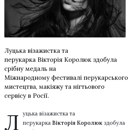
Зіньківський
залишив у
27 Липня 2026
Луцьку
694 переглядів
три...
Всі розділи
Персона
Луцька візажистка та
Лайф
перукарка Вікторія Королюк здобула
Афіша
срібну медаль на
ZONE 18+
Міжнародному фестивалі перукарського
Контакти
мистецтва, макіяжу та нігтьового
Політика конфіденційності
сервісу в Росії.
Л
уцька візажистка та
перукарка
Вікторія Королюк
здобула