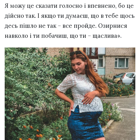
Я можу це сказати голосно і впевнено, бо це
дійсно так. І якщо ти думаєш, що в тебе щось
десь пішло не так – все пройде. Озирнися
навколо і ти побачиш, що ти – щаслива».