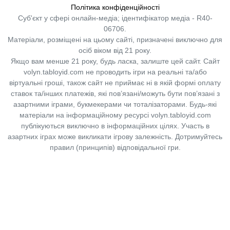
Політика конфіденційності
Суб'єкт у сфері онлайн-медіа; ідентифікатор медіа - R40-
06706.
Матеріали, розміщені на цьому сайті, призначені виключно для
осіб віком від 21 року.
Якщо вам менше 21 року, будь ласка, залиште цей сайт.
Сайт
volyn.tabloyid.com не проводить ігри на реальні та/або
віртуальні гроші, також сайт не приймає ні в якій формі оплату
ставок та/інших платежів, які пов’язані/можуть бути пов’язані з
азартними іграми, букмекерами чи тоталізаторами. Будь-які
матеріали на інформаційному ресурсі volyn.tabloyid.com
публікуються виключно в інформаційних цілях. Участь в
азартних іграх може викликати ігрову залежність. Дотримуйтесь
правил (принципів) відповідальної гри.
Copyright © 2014-2026,
«Таблоїд Волині»
Використання матеріалів сайту
лише за умови посилання на
«Таблоїд Волині»
не нижче другого абзацу.