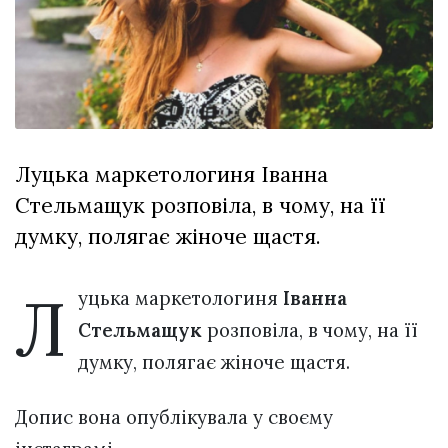
відбулася
XIX
29 Липня 2026
Спартакіада
576 переглядів
VolWe...
Всі розділи
Персона
Луцька маркетологиня Іванна
Лайф
Стельмащук розповіла, в чому, на її
Афіша
думку, полягає жіноче щастя.
ZONE 18+
Л
Контакти
уцька маркетологиня
Іванна
Політика конфіденційності
Стельмащук
розповіла, в чому, на її
думку, полягає жіноче щастя.
Допис вона опублікувала у своєму