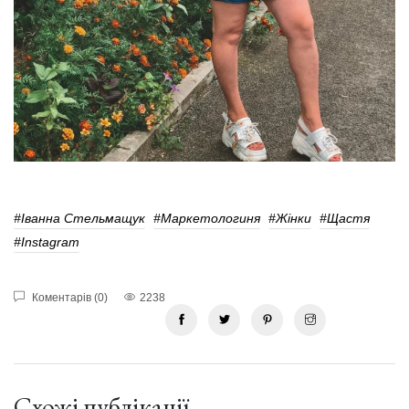
#Іванна Стельмащук
#Маркетологиня
#жінки
#Щастя
#Instagram
Коментарів (0)
2238
Схожі публікації