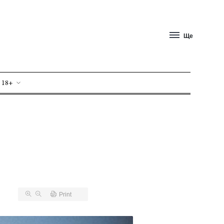
Ще
 18+
Print