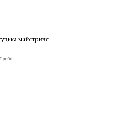
луцька майстриня
 робіт.