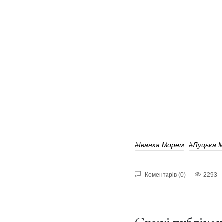
#іванка Морем
#Луцька 
Коментарів (0)
2293
Схожі публікац