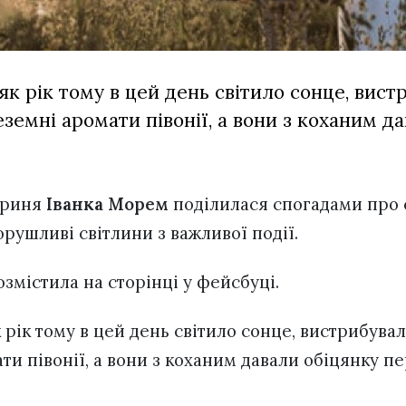
як рік тому в цей день світило сонце, вист
еземні аромати півонії, а вони з коханим д
триня
Іванка Морем
поділилася спогадами про с
орушливі світлини з важливої події.
змістила на сторінці у фейсбуці.
 рік тому в цей день світило сонце, вистрибувал
ти півонії, а вони з коханим давали обіцянку п