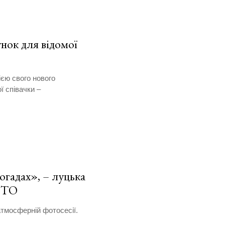
нок для відомої
єю свого нового
 співачки –
огадах», – луцька
ФОТО
тмосферній фотосесії.