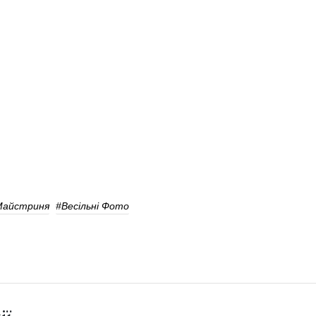
Майстриня
#весільні Фото
ії