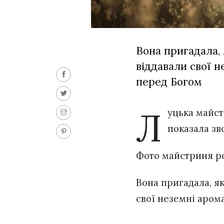
Вона пригадала, 
віддавали свої н
перед Богом
Л
уцька майс
показала зв
Фото майстриня ро
Вона пригадала, як
свої неземні арома