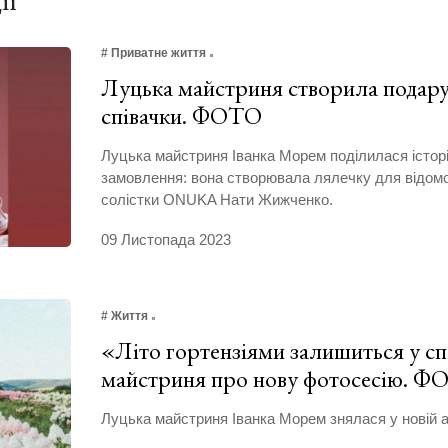
# Приватне життя
Луцька майстриня створила подару
співачки. ФОТО
Луцька майстриня Іванка Морем поділилася історі
замовлення: вона створювала лялечку для відомої
солістки ONUKA Нати Жижченко.
09 Листопада 2023
# Життя
«Літо гортензіями залишиться у сп
майстриня про нову фотосесію. 
Луцька майстриня Іванка Морем знялася у новій а