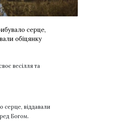
рибувало серце,
авали обіцянку
воє весілля та
о серце, віддавали
еред Богом.