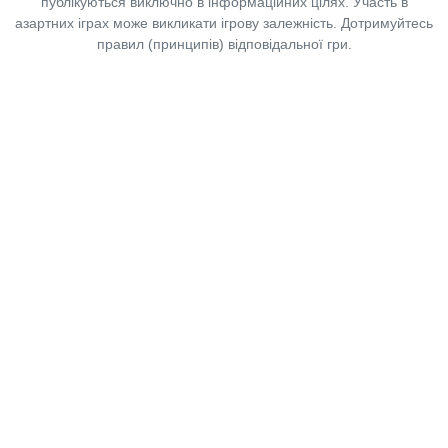
публікуються виключно в інформаційних цілях. Участь в
азартних іграх може викликати ігрову залежність. Дотримуйтесь
правил (принципів) відповідальної гри.
Copyright © 2014-2026,
«Таблоїд Волині»
Використання матеріалів сайту
лише за умови посилання на
«Таблоїд Волині»
не нижче другого абзацу.