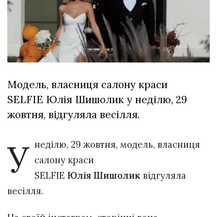
Зіньківський
залишив у
27 Липня 2026
Луцьку
741 переглядів
три...
Всі розділи
Персона
Модель, власниця салону краси
Лайф
SELFIE Юлія Шишолик у неділю, 29
Афіша
жовтня, відгуляла весілля.
ZONE 18+
У
Контакти
неділю, 29 жовтня, модель, власниця
Політика конфіденційності
салону краси
SELFIE
Юлія
Шишолик
відгуляла
весілля.