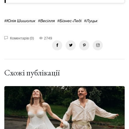
#Юлія Шишолик
#весілля
#бізнес-Леді
#Луцьк
Коментарів (0)
2749
Схожі публікації