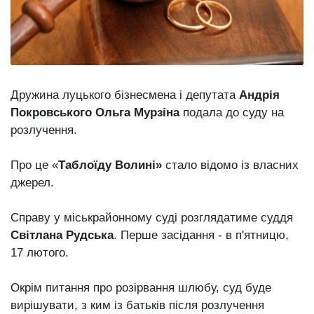
відбулася
XIX
29 Липня 2026
Спартакіада
566 переглядів
VolWe...
Всі розділи
Дружина луцького бізнесмена і депутата
Андрія
Персона
Покровського
Ольга Мурзіна
подала до суду на
Лайф
розлучення.
Афіша
Про це «
Таблоїду Волині»
стало відомо із власних
ZONE 18+
джерел.
Контакти
Справу у міськрайонному суді розглядатиме суддя
Політика конфіденційності
Світлана Рудська
. Перше засідання - в п'ятницю,
17 лютого.
Окрім питання про розірвання шлюбу, суд буде
вирішувати, з ким із батьків після розлучення