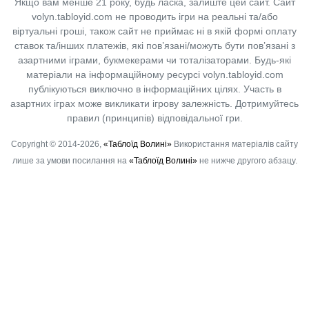
Якщо вам менше 21 року, будь ласка, залиште цей сайт.
Сайт
volyn.tabloyid.com не проводить ігри на реальні та/або
віртуальні гроші, також сайт не приймає ні в якій формі оплату
ставок та/інших платежів, які пов’язані/можуть бути пов’язані з
азартними іграми, букмекерами чи тоталізаторами. Будь-які
матеріали на інформаційному ресурсі volyn.tabloyid.com
публікуються виключно в інформаційних цілях. Участь в
азартних іграх може викликати ігрову залежність. Дотримуйтесь
правил (принципів) відповідальної гри.
Copyright © 2014-2026,
«Таблоїд Волині»
Використання матеріалів сайту
лише за умови посилання на
«Таблоїд Волині»
не нижче другого абзацу.