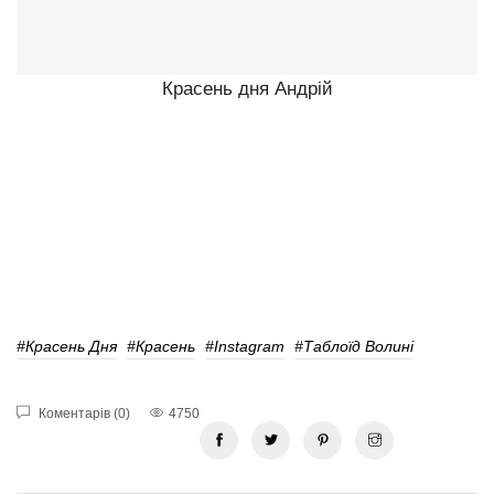
Красень дня Андрій
#красень Дня
#красень
#Instagram
#Таблоїд Волині
Коментарів (0)
4750