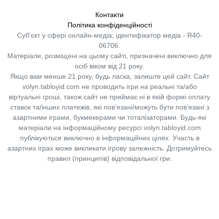
Контакти
Політика конфіденційності
Суб'єкт у сфері онлайн-медіа; ідентифікатор медіа - R40-
06706.
Матеріали, розміщені на цьому сайті, призначені виключно для
осіб віком від 21 року.
Якщо вам менше 21 року, будь ласка, залиште цей сайт.
Сайт
volyn.tabloyid.com не проводить ігри на реальні та/або
віртуальні гроші, також сайт не приймає ні в якій формі оплату
ставок та/інших платежів, які пов’язані/можуть бути пов’язані з
азартними іграми, букмекерами чи тоталізаторами. Будь-які
матеріали на інформаційному ресурсі volyn.tabloyid.com
публікуються виключно в інформаційних цілях. Участь в
азартних іграх може викликати ігрову залежність. Дотримуйтесь
правил (принципів) відповідальної гри.
Copyright © 2014-2026,
«Таблоїд Волині»
Використання матеріалів сайту
лише за умови посилання на
«Таблоїд Волині»
не нижче другого абзацу.