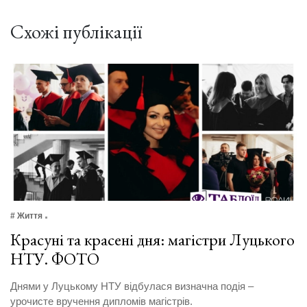
Схожі публікації
# Життя
Красуні та красені дня: магістри Луцького
НТУ. ФОТО
Днями у Луцькому НТУ відбулася визначна подія –
урочисте вручення дипломів магістрів.