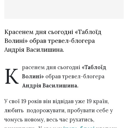
Зіньківський
залишив у
27 Липня 2026
Луцьку
721 переглядів
три...
Всі розділи
Красенем дня сьогодні «Таблоїд
Волині» обрав тревел-блогера
Персона
Андрія Василишина.
Лайф
Афіша
К
расенем дня сьогодні
«Таблоїд
ZONE 18+
Волині»
обрав тревел-блогера
Контакти
Андрія Василишина.
Політика конфіденційності
У свої 19 років він відвідав уже 19 країн,
любить подорожувати, пробувати себе у
чомусь новому, весь час рухатись,