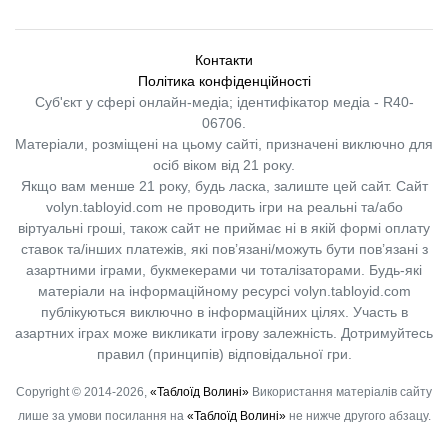
Контакти
Політика конфіденційності
Суб'єкт у сфері онлайн-медіа; ідентифікатор медіа - R40-
06706.
Матеріали, розміщені на цьому сайті, призначені виключно для
осіб віком від 21 року.
Якщо вам менше 21 року, будь ласка, залиште цей сайт.
Сайт
volyn.tabloyid.com не проводить ігри на реальні та/або
віртуальні гроші, також сайт не приймає ні в якій формі оплату
ставок та/інших платежів, які пов’язані/можуть бути пов’язані з
азартними іграми, букмекерами чи тоталізаторами. Будь-які
матеріали на інформаційному ресурсі volyn.tabloyid.com
публікуються виключно в інформаційних цілях. Участь в
азартних іграх може викликати ігрову залежність. Дотримуйтесь
правил (принципів) відповідальної гри.
Copyright © 2014-2026,
«Таблоїд Волині»
Використання матеріалів сайту
лише за умови посилання на
«Таблоїд Волині»
не нижче другого абзацу.