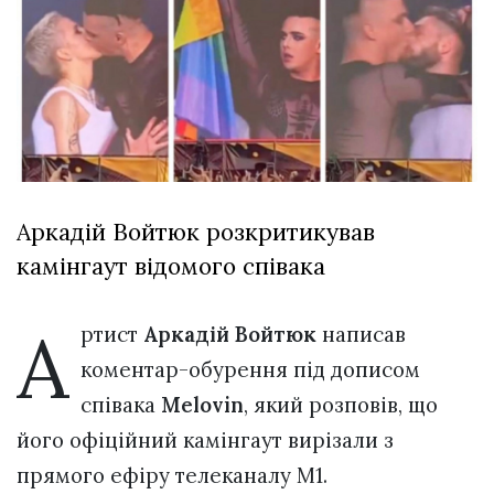
відбулася
XIX
29 Липня 2026
Спартакіада
555 переглядів
VolWe...
Всі розділи
Персона
Лайф
Аркадій Войтюк розкритикував
Афіша
камінгаут відомого співака
ZONE 18+
Контакти
А
ртист
Аркадій Войтюк
написав
Політика конфіденційності
коментар-обурення під дописом
співака
Melovin
, який розповів, що
його офіційний камінгаут вирізали з
прямого ефіру телеканалу М1.