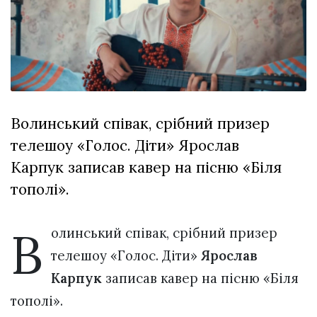
Зіньківський
залишив у
27 Липня 2026
Луцьку
782 переглядів
три...
Всі розділи
Персона
Волинський співак, срібний призер
Лайф
телешоу «Голос. Діти» Ярослав
Афіша
Карпук записав кавер на пісню «Біля
ZONE 18+
тополі».
Контакти
В
Політика конфіденційності
олинський співак, срібний призер
телешоу «Голос. Діти»
Ярослав
Карпук
записав кавер на пісню «Біля
тополі».