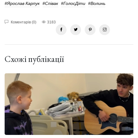
#Ярослав Карпук
#співак
#ГолосДіти
#волинь
Коментарів (0)
3183
Схожі публікації