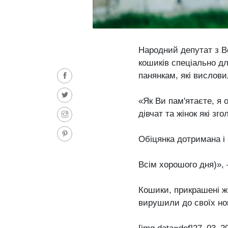
Народний депутат з 
кошиків спеціально дл
панянкам, які вислов
«Як Ви пам'ятаєте, я 
дівчат та жінок які зг
Обіцянка дотримана і 
Всім хорошого дня)», 
Кошики, прикрашені ж
вирушили до своїх но