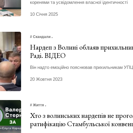
коренями та усвідомлення власної ідентичності
10 Січня 2025
# Скандали
Нардеп з Волині облаяв прихиль
Раді. ВІДЕО
Він надто емоційно пояснював прихильникам УПЦ
20 Жовтня 2023
# Життя
Хто з волинських нардепів не прого
ратифікацію Стамбульської конвен