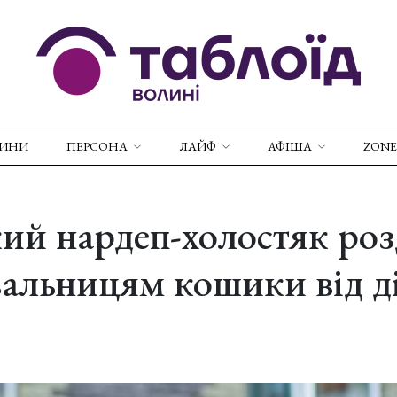
ВИНИ
ПЕРСОНА
ЛАЙФ
АФІША
ZONE
ий нардеп-холостяк роз
альницям кошики від д