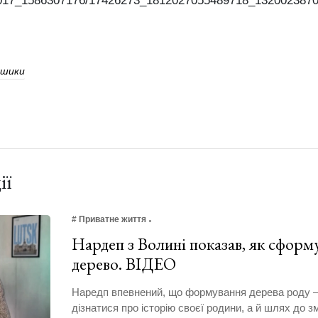
2017_1586307176/17426273_1812027055489718_13200238706
ошики
ії
# Приватне життя
Нардеп з Волині показав, як сформ
дерево. ВІДЕО
Наредп впевнений, що формування дерева роду –
дізнатися про історію своєї родини, а й шлях до з