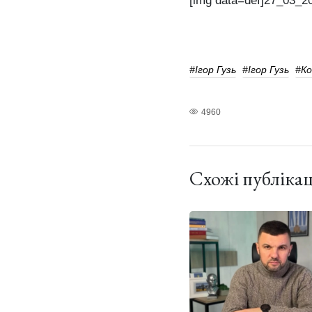
[img data=def]27_03_
#Ігор Гузь
#Ігор Гузь
#к
4960
Схожі публікац