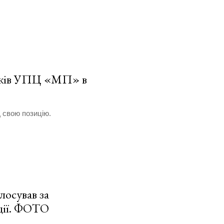
ників УПЦ «МП» в
 свою позицію.
лосував за
ції. ФОТО