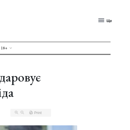
Ще
 18+
даровує
іда
Print