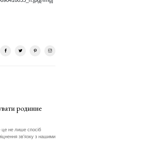
90416055_n.jpg[/img]
увати родинне
 це не лише спосіб
міцнення зв’язку з нашими