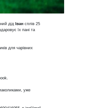
чний дід
Іван
сплів 25
даровує їх пані та
иків для чарівних
book.
маколиками, уже