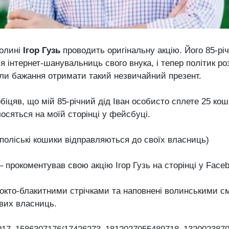
Волині
Ігор Гузь
проводить оригінальну акцію. Його 85-рі
я інтернет-шанувальниць свого внука, і тепер політик роз
или бажання отримати такий незвичайний презент.
обіцяв, що мій 85-річний дід Іван особисто сплете 25 кош
олосяться на моїй сторінці у фейсбуці.
поліські кошики відправляються до своїх власниць)
– прокоментував свою акцію Ігор Гузь на сторінці у Face
окто-блакитними стрічками та наповнені волинськими с
вих власниць.