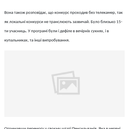
Вона також розповідає, що конкурс проходив без телекамер, так
як локальні конкурси не транслюють зазвичай. Було близько 15-
ти учасниць. У програмі були і дефіле в вечірніх сукнях, і в
купальниках, та інші випробування.
Отримавши перемогу у своєму штаті Пенсильванія, Яна в червні