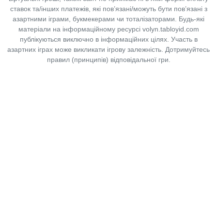
ставок та/інших платежів, які пов’язані/можуть бути пов’язані з
азартними іграми, букмекерами чи тоталізаторами. Будь-які
матеріали на інформаційному ресурсі volyn.tabloyid.com
публікуються виключно в інформаційних цілях. Участь в
азартних іграх може викликати ігрову залежність. Дотримуйтесь
правил (принципів) відповідальної гри.
Copyright © 2014-2026,
«Таблоїд Волині»
Використання матеріалів сайту
лише за умови посилання на
«Таблоїд Волині»
не нижче другого абзацу.