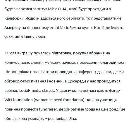
буде змагатися за титут Місіс США, який буде проходити в
Каліфорнії. Якщо їй вдасться його отримати, то представлятиме
Америку на фінальному етапі Місіс Земна куля в Китаї, де будуть
учасниці з інших країн.
«Після виграшу почалась підготовка, покупка вбрання на
конкурс, замовлення мейкапу, зачіски, проведення благодійності.
Щопонеділка організатори проводять конференц-дзвінки, де ми
обговорюємо питання і новини, а щосереди у нас проводиться
вебінар social-media classes. У цьому конкурсі нам дають фонд-
WiN foundation (woman in need foundation) і кожна учасниця
повинна провести fundraiser, де збиратиме гроші на цей фонд (це
обов’язкова умова)», – розповідає Яна.