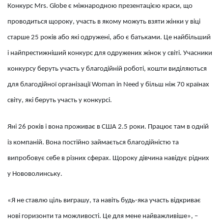
Конкурс Mrs. Globe є міжнародною презентацією краси, що
проводиться щороку, участь в якому можуть взяти жінки у віці
старше 25 років або які одружені, або є батьками. Це найбільший
і найпрестижніший конкурс для одружених жінок у світі. Учасники
конкурсу беруть участь у благодійній роботі, кошти виділяються
для благодійної організації Woman in Need у більш ніж 70 країнах
світу, які беруть участь у конкурсі.
Яні 26 років і вона проживає в США 2.5 роки. Працює там в одній
із компаній. Вона постійно займається благодійністю та
випробовує себе в різних сферах. Щороку дівчина навідує рідних
у Нововолинську.
«Я не ставлю ціль виграшу, та навіть будь-яка участь відкриває
нові горизонти та можливості. Це для мене найважливіше», –