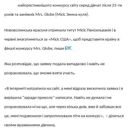
найпрестижнішого конкурсу світу серед дівчат після 25-ти
років та заміжніх Mrs. Globe (Місіс Земна куля).
Нововолинська красуня отримала титут Місіс Пенсильванія і в
червні змагатиметься за «Місіс США», щоб представити країну в
фіналі конкурсу Mrs. Globe, пише
БУГ.
Яна розповідає, що заявку подала випадково і навіть не
розраховувала, що зможе взяти участь.
«В інтернеті натрапила на сайт, а мені відразу вискочила заявка і я
вирішила “заради приколу” написати. Навіть не думала і не
розраховувала ні на що, але через кілька днів, вже й забувши все
це, мені подзвонили і запропонували піти на конкурс», – ділиться
своїми враженнями дівчина.