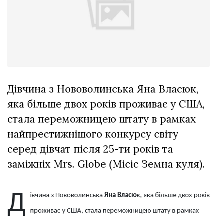
відбулася
XIX
29 Липня 2026
Спартакіада
583 переглядів
VolWe...
Всі розділи
Персона
Лайф
Дівчина з Нововолинська Яна Власюк,
Афіша
яка більше двох років проживає у США,
ZONE 18+
стала переможницею штату в рамках
найпрестижнішого конкурсу світу
Контакти
серед дівчат після 25-ти років та
Політика конфіденційності
заміжніх Mrs. Globe (Місіс Земна куля).
Д
івчина з Нововолинська
Яна Власю
к, яка більше двох років
проживає у США, стала переможницею штату в рамках