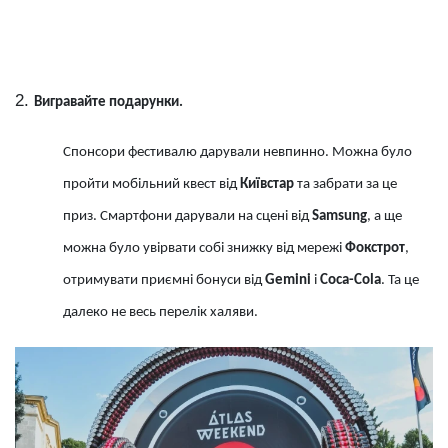
Вигравайте подарунки.
Спонсори фестивалю дарували невпинно. Можна було
пройти мобільний квест від
Київстар
та забрати за це
приз. Смартфони дарували на сцені від
Samsung
, а ще
можна було увірвати собі знижку від мережі
Фокстрот
,
отримувати приємні бонуси від
Gemini
і
Coca-Colа
. Та це
далеко не весь перелік халяви.