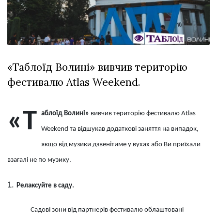
відбулася
XIX
29 Липня 2026
Спартакіада
578 переглядів
VolWe...
Всі розділи
«Таблоїд Волині» вивчив територію
Персона
фестивалю Atlas Weekend.
Лайф
Афіша
«Т
аблоїд Волині»
вивчив територію фестивалю Atlas
ZONE 18+
Weekend та відшукав додаткові заняття на випадок,
Контакти
якщо від музики дзвенітиме у вухах або Ви приїхали
Політика конфіденційності
взагалі не по музику.
Релаксуйте в саду.
Садові зони від партнерів фестивалю облаштовані