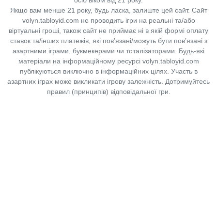
Якщо вам менше 21 року, будь ласка, залиште цей сайт.
Сайт
volyn.tabloyid.com не проводить ігри на реальні та/або
віртуальні гроші, також сайт не приймає ні в якій формі оплату
ставок та/інших платежів, які пов’язані/можуть бути пов’язані з
азартними іграми, букмекерами чи тоталізаторами. Будь-які
матеріали на інформаційному ресурсі volyn.tabloyid.com
публікуються виключно в інформаційних цілях. Участь в
азартних іграх може викликати ігрову залежність. Дотримуйтесь
правил (принципів) відповідальної гри.
Copyright © 2014-2026,
«Таблоїд Волині»
Використання матеріалів сайту
лише за умови посилання на
«Таблоїд Волині»
не нижче другого абзацу.