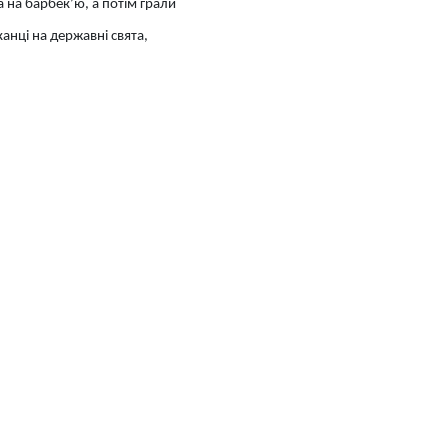
 на барбек’ю, а потім грали
канці на державні свята,