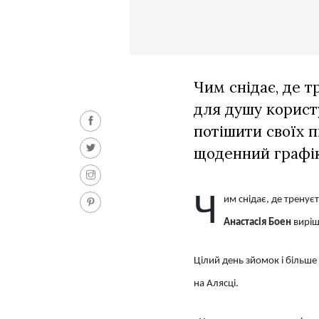
Чим снідає, де т
для душу корист
потішити своїх 
щоденний графік
Ч
им снідає, де тренує
Анастасія Боен
виріш
Цілий день зйомок і більше
на Алясці.