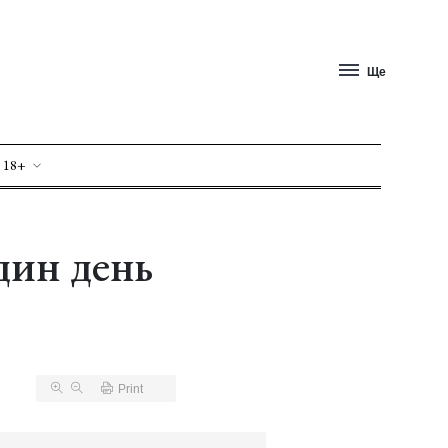
Ще
 18+
дин день
Print