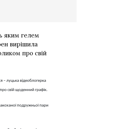
ть яким гелем
оен вирішила
оликом про свій
ся – луцька відеоблогерка
про свій щоденний графік.
 закоханої подружньої пари