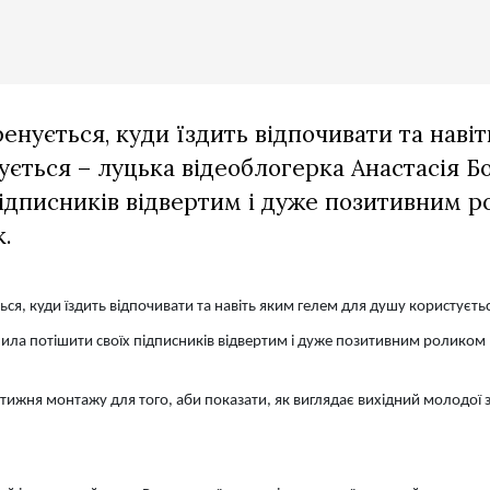
ренується, куди їздить відпочивати та наві
ується – луцька відеоблогерка Анастасія Б
підписників відвертим і дуже позитивним р
.
ться, куди їздить відпочивати та навіть яким гелем для душу користуєть
ила потішити своїх підписників відвертим і дуже позитивним роликом 
 тижня монтажу для того, аби показати, як виглядає вихідний молодої