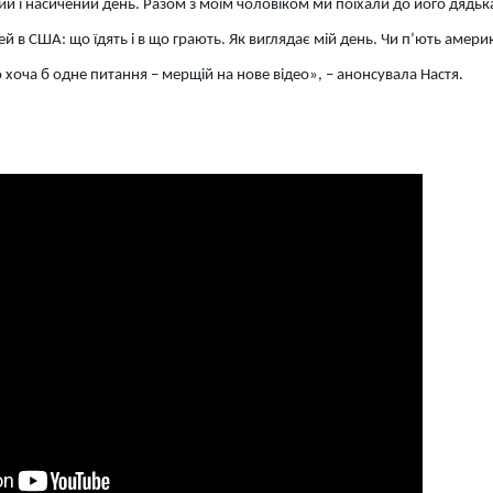
ий і насичений день. Разом з моїм чоловіком ми поїхали до його дядька
ей в США: що їдять і в що грають. Як виглядає мій день. Чи п’ють амери
 хоча б одне питання – мерщій на нове відео», – анонсувала Настя.