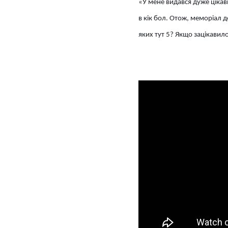
«У мене видався дуже цікав
в кік бол. Отож, меморіал д
яких тут 5? Якщо зацікавило