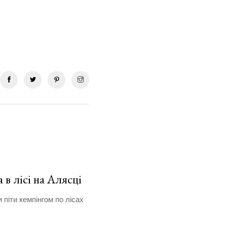
 в лісі на Алясці
 піти кемпінгом по лісах