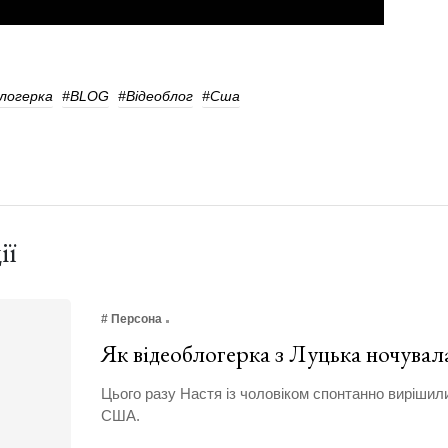
логерка
#BLOG
#Відеоблог
#сша
ії
# Персона
Як відеоблогерка з Луцька ночувала
Цього разу Настя із чоловіком спонтанно вирішили
США.