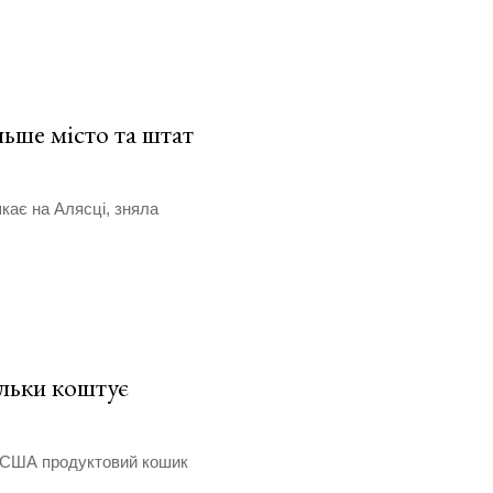
льше місто та штат
кає на Алясці, зняла
ільки коштує
у США продуктовий кошик