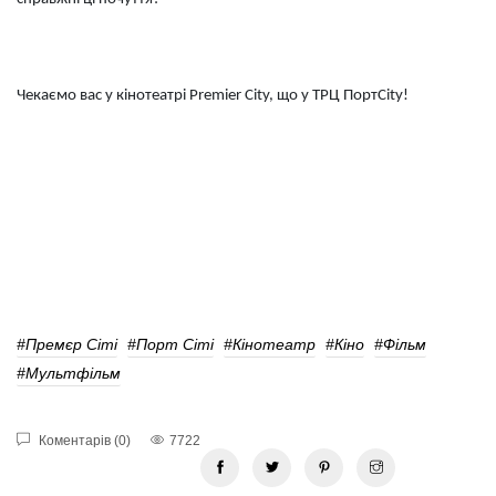
Чекаємо вас у кінотеатрі Premier City, що у ТРЦ ПортCity!
#Премєр Сіті
#Порт Сіті
#кінотеатр
#кіно
#фільм
#мультфільм
Коментарів (0)
7722