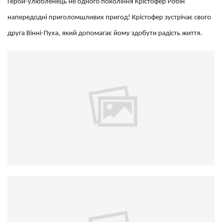
Герой-улюбленець не одного покоління Крістофер Робін
напередодні приголомшливих пригод! Крістофер зустрічає свого
друга Вінні-Пуха, який допомагає йому здобути радість життя.