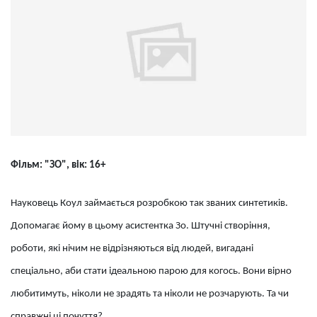
Фільм: "ЗО", вік: 16+
Науковець Коул займається розробкою так званих синтетиків.
Допомагає йому в цьому асистентка Зо. Штучні створіння,
роботи, які нічим не відрізняються від людей, вигадані
спеціально, аби стати ідеальною парою для когось. Вони вірно
любитимуть, ніколи не зрадять та ніколи не розчарують. Та чи
справжні ці почуття?