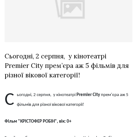
Зіньківський
залишив у
27 Липня 2026
Луцьку
694 переглядів
три...
Всі розділи
Персона
Лайф
Сьогодні, 2 серпня, у кінотеатрі
Афіша
Premier City прем’єра аж 5 фільмів для
ZONE 18+
різної вікової категорії!
Контакти
С
ьогодні, 2 серпня, у кінотеатрі
Premier City
прем’єра аж 5
Політика конфіденційності
фільмів для різної вікової категорії!
Фільм "КРІСТОФЕР РОБІН", вік: 0+