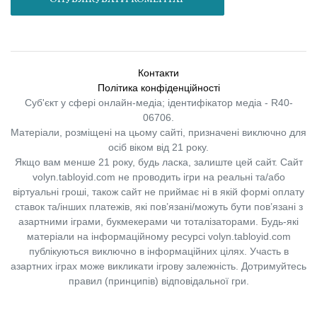
Контакти
Політика конфіденційності
Суб'єкт у сфері онлайн-медіа; ідентифікатор медіа - R40-
06706.
Матеріали, розміщені на цьому сайті, призначені виключно для
осіб віком від 21 року.
Якщо вам менше 21 року, будь ласка, залиште цей сайт.
Сайт
volyn.tabloyid.com не проводить ігри на реальні та/або
віртуальні гроші, також сайт не приймає ні в якій формі оплату
ставок та/інших платежів, які пов’язані/можуть бути пов’язані з
азартними іграми, букмекерами чи тоталізаторами. Будь-які
матеріали на інформаційному ресурсі volyn.tabloyid.com
публікуються виключно в інформаційних цілях. Участь в
азартних іграх може викликати ігрову залежність. Дотримуйтесь
правил (принципів) відповідальної гри.
Copyright © 2014-2026,
«Таблоїд Волині»
Використання матеріалів сайту