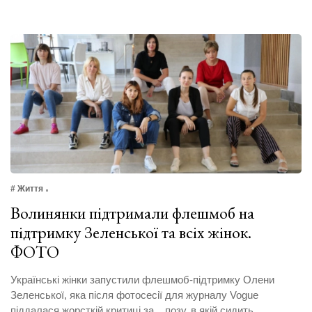
# Життя
Волинянки підтримали флешмоб на
підтримку Зеленської та всіх жінок.
ФОТО
Українські жінки запустили флешмоб-підтримку Олени
Зеленської, яка після фотосесії для журналу Vogue
піддалася жорсткій критиці за... позу, в якій сидить.