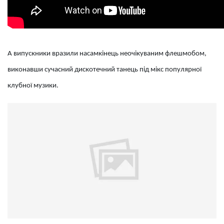
А випускники вразили насамкінець неочікуваним флешмобом,
виконавши сучасний дискотечний танець під мікс популярної
клубної музики.