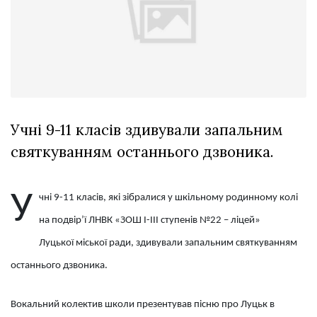
Зіньківський
залишив у
27 Липня 2026
Луцьку
711 переглядів
три...
Всі розділи
Персона
Лайф
Учні 9-11 класів здивували запальним
Афіша
святкуванням останнього дзвоника.
ZONE 18+
У
чні 9-11 класів, які зібралися у шкільному родинному колі
Контакти
на подвір’ї ЛНВК «ЗОШ І-ІІІ ступенів №22 – ліцей»
Політика конфіденційності
Луцької міської ради, здивували запальним святкуванням
останнього дзвоника.
Вокальний колектив школи презентував пісню про Луцьк в