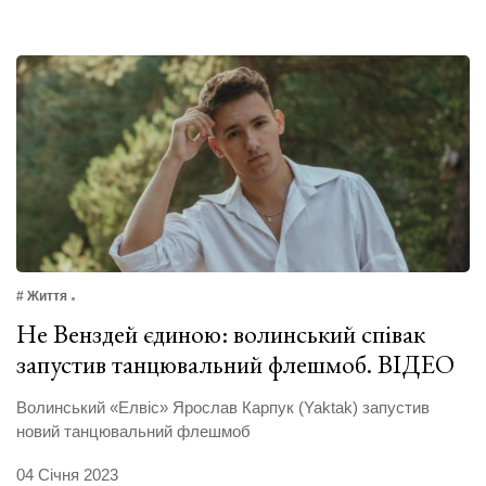
# Життя
Не Венздей єдиною: волинський співак
запустив танцювальний флешмоб. ВІДЕО
Волинський «Елвіс» Ярослав Карпук (Yaktak) запустив
новий танцювальний флешмоб
04 Січня 2023