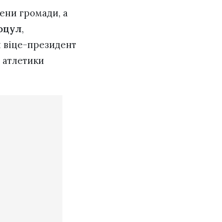
ени громади, а
Гоцул
,
й віце-президент
 атлетики