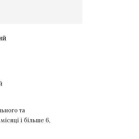
ий
й
льного та
ісяці і більше 6,