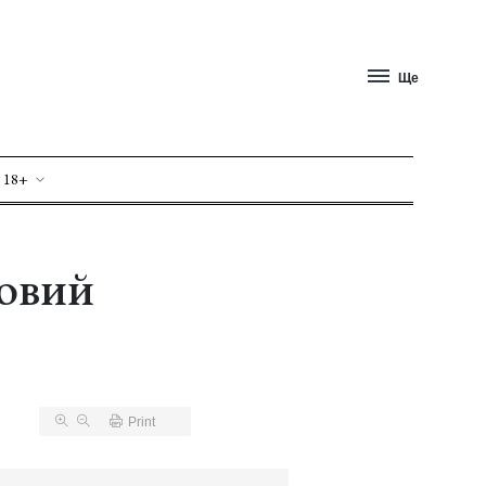
Ще
 18+
новий
Print