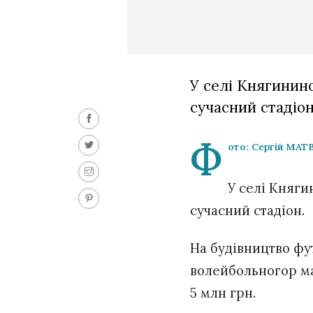
У селі Княгинин
сучасний стадіо
Ф
ото: Сергій МА
У селі Княги
сучасний стадіон.
На будівництво фу
волейбольногор май
5 млн грн.