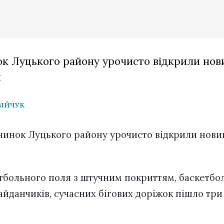
ок Луцького району урочисто відкрили нов
н
ТВІЙЧУК
нинок Луцького району урочисто відкрили нови
тбольного поля з штучним покриттям, баскетбо
данчиків, сучасних бігових доріжок пішло три м