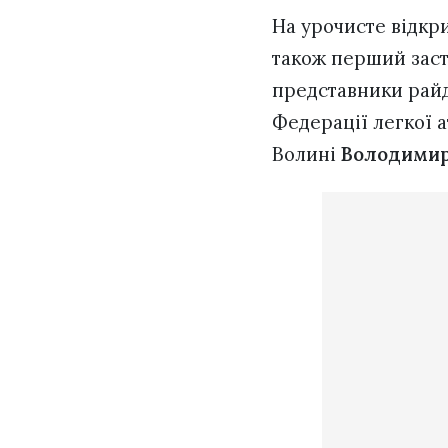
На урочисте відкр
також перший заст
представники райд
Федерації легкої 
Волині
Володими