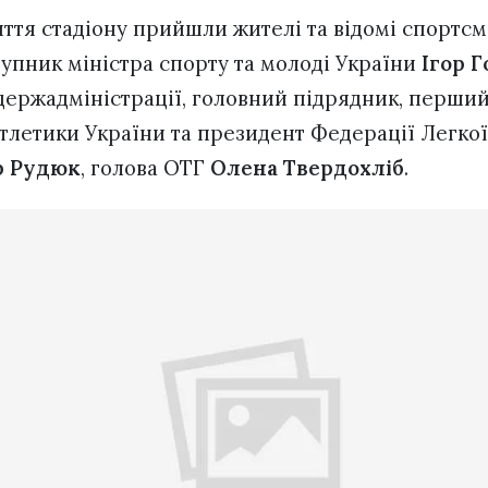
иття стадіону прийшли жителі та відомі спортсм
упник міністра спорту та молоді України
Ігор 
ержадміністрації, головний підрядник, перши
атлетики України та президент Федерації Легкої
р Рудюк
, голова ОТГ
Олена Твердохліб
.