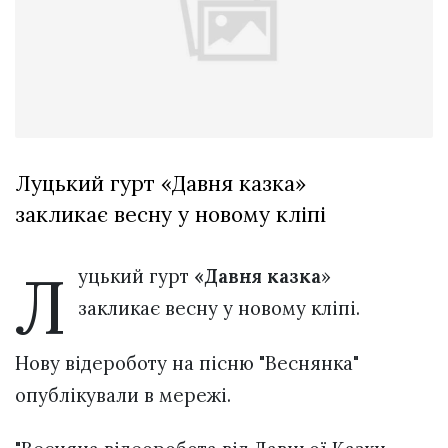
Зіньківський
залишив у
27 Липня 2026
Луцьку
756 переглядів
три...
Всі розділи
Персона
Лайф
Луцький гурт «Давня казка»
Афіша
закликає весну у новому кліпі
ZONE 18+
Л
уцький гурт
«Давня казка
»
Контакти
закликає весну у новому кліпі.
Політика конфіденційності
Нову відероботу на пісню "Веснянка"
опублікували в мережі.