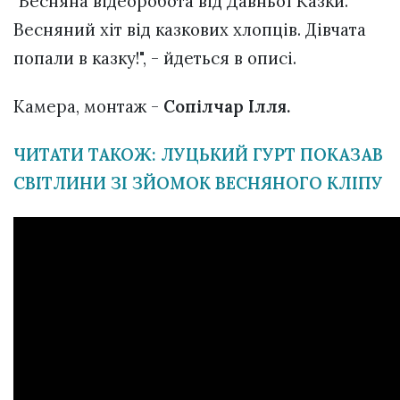
"Весняна відеоробота від Давньої Казки.
Весняний хіт від казкових хлопців. Дівчата
попали в казку!", - йдеться в описі.
Камера, монтаж -
Сопілчар Ілля.
ЧИТАТИ ТАКОЖ: ЛУЦЬКИЙ ГУРТ ПОКАЗАВ
СВІТЛИНИ ЗІ ЗЙОМОК ВЕСНЯНОГО КЛІПУ