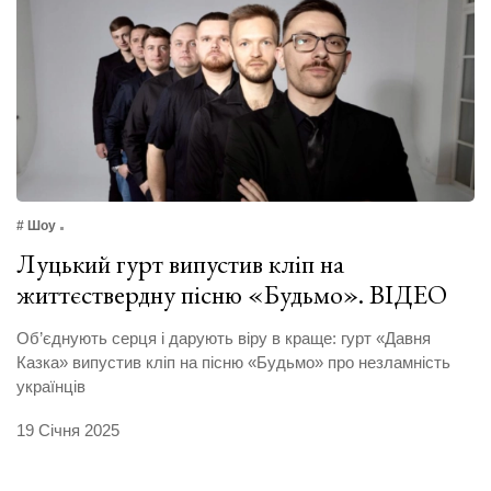
# Шоу
Луцький гурт випустив кліп на
життєствердну пісню «Будьмо». ВІДЕО
Об’єднують серця і дарують віру в краще: гурт «Давня
Казка» випустив кліп на пісню «Будьмо» про незламність
українців
19 Січня 2025