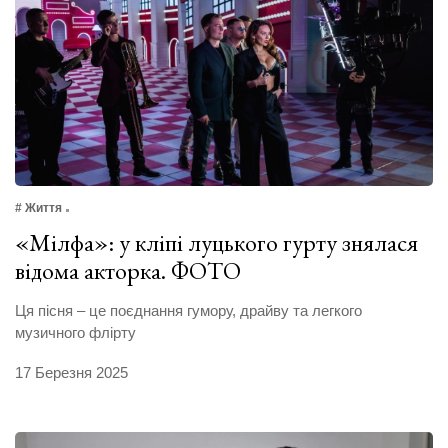
# Життя
«Мілфа»: у кліпі луцького гурту знялася
відома акторка. ФОТО
Ця пісня – це поєднання гумору, драйву та легкого
музичного флірту
17 Березня 2025