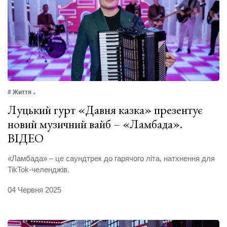
# Життя
Луцький гурт «Давня казка» презентує
новий музичний вайб – «Ламбада».
ВІДЕО
«Ламбада» – це саундтрек до гарячого літа, натхнення для
TikTok-челенджів.
04 Червня 2025