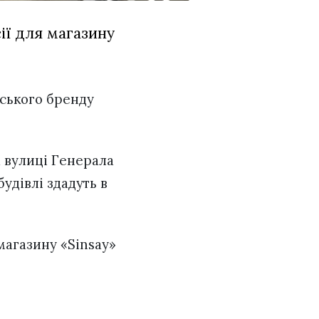
ії для магазину
ьського бренду
 вулиці Генерала
удівлі здадуть в
магазину «Sinsay»