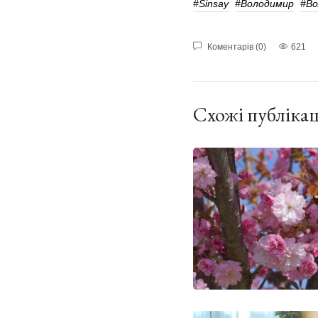
#Sinsay
#Володимир
#во
Коментарів (0)
621
Схожі публікац