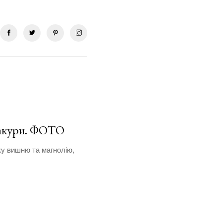
 сакури. ФОТО
ку вишню та магнолію,