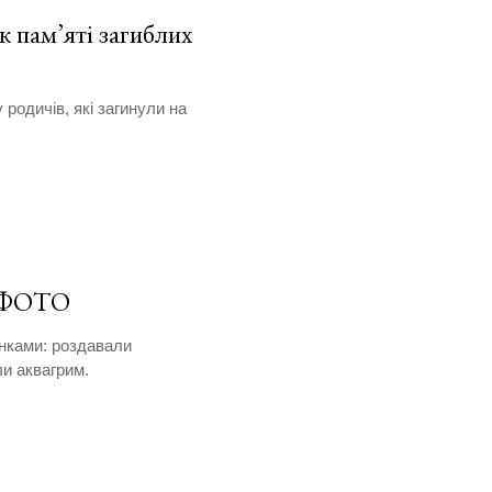
 пам’яті загиблих
родичів, які загинули на
. ФОТО
унками: роздавали
ли аквагрим.