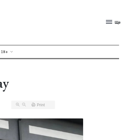
Ще
 18+
ay
Print