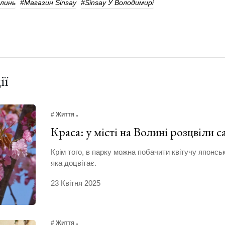
линь
#Магазин Sinsay
#Sinsay У Володимирі
ії
# Життя
Краса: у місті на Волині розцвіли
Крім того, в парку можна побачити квітучу японсь
яка доцвітає.
23 Квітня 2025
# Життя