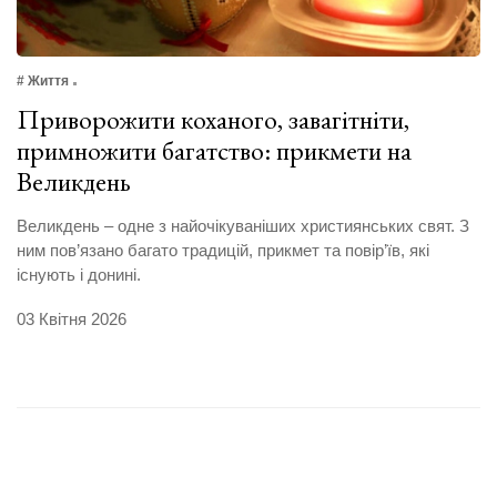
# Життя
Приворожити коханого, завагітніти,
примножити багатство: прикмети на
Великдень
Великдень – одне з найочікуваніших християнських свят. З
ним пов’язано багато традицій, прикмет та повір’їв, які
існують і донині.
03 Квітня 2026