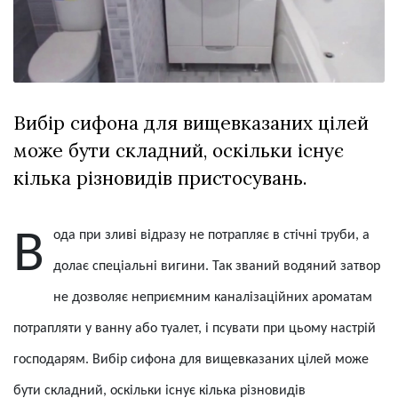
відбулася
XIX
29 Липня 2026
Спартакіада
613 переглядів
VolWe...
Всі розділи
Вибір сифона для вищевказаних цілей
Персона
може бути складний, оскільки існує
Лайф
кілька різновидів пристосувань.
Афіша
ZONE 18+
Вода при зливі відразу не потрапляє в стічні труби, а
Контакти
долає спеціальні вигини. Так званий водяний затвор
Політика конфіденційності
не дозволяє неприємним каналізаційних ароматам
потрапляти у ванну або туалет, і псувати при цьому настрій
господарям. Вибір сифона для вищевказаних цілей може
бути складний, оскільки існує кілька різновидів