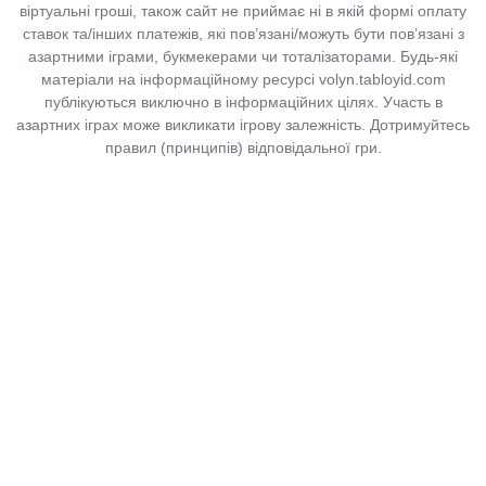
віртуальні гроші, також сайт не приймає ні в якій формі оплату
ставок та/інших платежів, які пов’язані/можуть бути пов’язані з
азартними іграми, букмекерами чи тоталізаторами. Будь-які
матеріали на інформаційному ресурсі volyn.tabloyid.com
публікуються виключно в інформаційних цілях. Участь в
азартних іграх може викликати ігрову залежність. Дотримуйтесь
правил (принципів) відповідальної гри.
Copyright © 2014-2026,
«Таблоїд Волині»
Використання матеріалів сайту
лише за умови посилання на
«Таблоїд Волині»
не нижче другого абзацу.