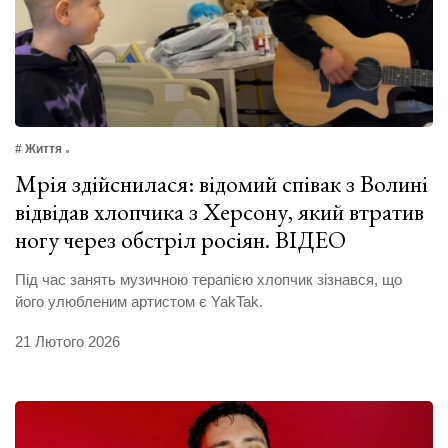
# Життя
Мрія здійснилася: відомий співак з Волині
відвідав хлопчика з Херсону, який втратив
ногу через обстріл росіян. ВІДЕО
Під час занять музичною терапією хлопчик зізнався, що
його улюбленим артистом є YakTak.
21 Лютого 2026