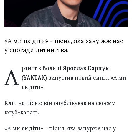
відбулася
XIX
29 Липня 2026
Спартакіада
544 переглядів
VolWe...
Всі розділи
«А ми як діти» - пісня, яка занурює нас
Персона
у спогади дитинства.
Лайф
Афіша
А
ртист з Волині
Ярослав Карпук
ZONE 18+
(YAKTAK)
випустив новий сингл «А ми
як діти».
Контакти
Політика конфіденційності
Кліп на пісню він опублікував на своєму
ютуб-каналі.
«А ми як діти» – пісня, яка занурює нас у