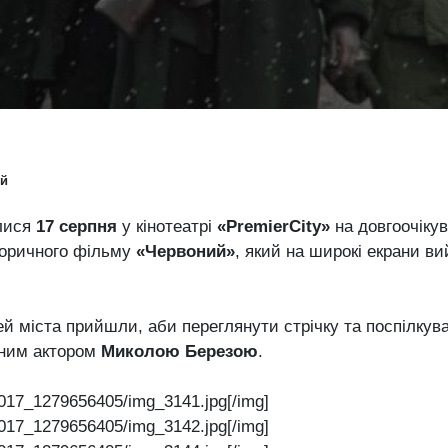
ий
алися
17 серпня
у кінотеатрі
«PremierCity»
на довгоочіку
сторичного фільму
«Червоний»
, який на широкі екрани в
й міста прийшли, аби переглянути стрічку та поспілкув
вним актором
Миколою Березою
.
017_1279656405/img_3141.jpg[/img]
017_1279656405/img_3142.jpg[/img]