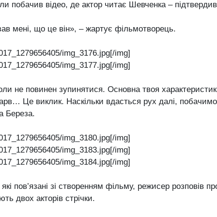
ли побачив відео, де актор читає Шевченка – підтвердив
зав мені, що це він», – жартує фільмотворець.
017_1279656405/img_3176.jpg[/img]
017_1279656405/img_3177.jpg[/img]
коли не повинен зупинятися. Основна твоя характеристик
арв… Це виклик. Наскільки вдасться рух далі, побачимо
а Береза.
017_1279656405/img_3180.jpg[/img]
017_1279656405/img_3183.jpg[/img]
017_1279656405/img_3184.jpg[/img]
, які пов’язані зі створенням фільму, режисер розповів п
ють двох акторів стрічки.