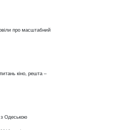
повіли про масштабний
питань кіно, решта –
 з Одеською