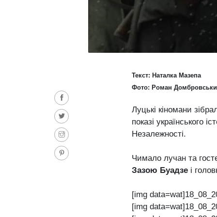
Текст: Наталка Мазепа
Фото: Роман Домбровськ
Луцькі кіномани зібр
показі українського і
Незалежності.
Чимало лучан та госте
Зазою Буадзе
і голо
[img data=wat]18_08_2
[img data=wat]18_08_2