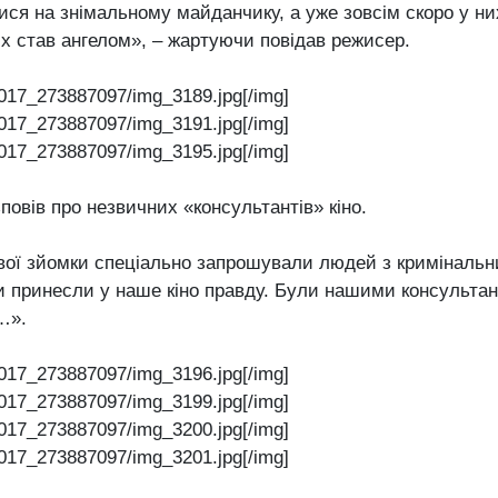
ся на знімальному майданчику, а уже зовсім скоро у ни
их став ангелом», – жартуючи повідав режисер.
017_273887097/img_3189.jpg[/img]
017_273887097/img_3191.jpg[/img]
017_273887097/img_3195.jpg[/img]
повів про незвичних «консультантів» кіно.
вої зйомки спеціально запрошували людей з криміналь
и принесли у наше кіно правду. Були нашими консультант
…».
017_273887097/img_3196.jpg[/img]
017_273887097/img_3199.jpg[/img]
017_273887097/img_3200.jpg[/img]
017_273887097/img_3201.jpg[/img]