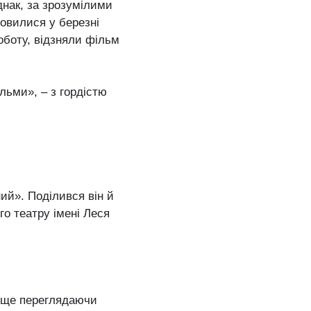
днак, за зрозумілими
овилися у березні
оботу, відзняли фільм
ільми», – з гордістю
ий». Поділився він й
го театру імені Леся
, ще переглядаючи