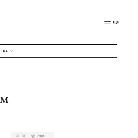
Ще
 18+
им
Print