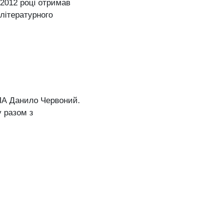
2012 році отримав
літературного
УПА Данило Червоний.
у разом з