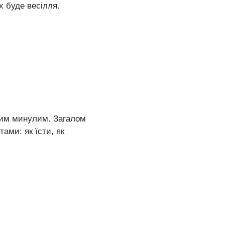
х буде весілля.
ним минулим. Загалом
ами: як їсти, як