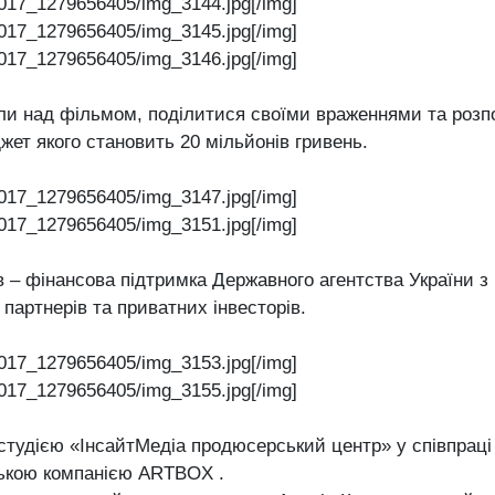
017_1279656405/img_3144.jpg[/img]
017_1279656405/img_3145.jpg[/img]
017_1279656405/img_3146.jpg[/img]
али над фільмом, поділитися своїми враженнями та роз
жет якого становить 20 мільйонів гривень.
017_1279656405/img_3147.jpg[/img]
017_1279656405/img_3151.jpg[/img]
 – фінансова підтримка Державного агентства України з 
 партнерів та приватних інвесторів.
017_1279656405/img_3153.jpg[/img]
017_1279656405/img_3155.jpg[/img]
студією «ІнсайтМедіа продюсерський центр» у співпраці
ською компанією ARTBOX .