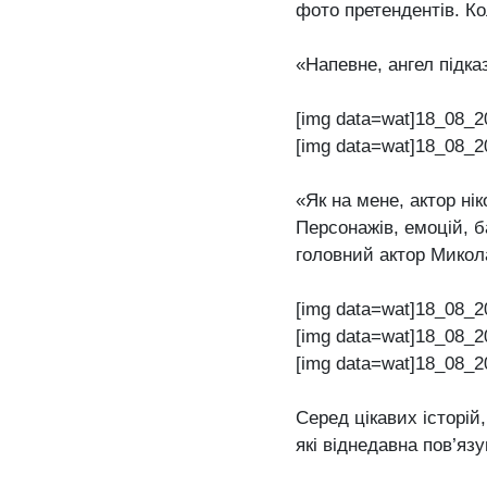
фото претендентів. Ко
«Напевне, ангел підка
[img data=wat]18_08_2
[img data=wat]18_08_2
«Як на мене, актор ні
Персонажів, емоцій, б
головний актор Микол
[img data=wat]18_08_2
[img data=wat]18_08_2
[img data=wat]18_08_2
Серед цікавих історій
які віднедавна пов’язу