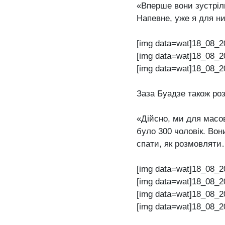
«Вперше вони зустріли
Напевне, уже я для н
[img data=wat]18_08_2
[img data=wat]18_08_2
[img data=wat]18_08_2
Заза Буадзе також роз
«Дійсно, ми для масо
було 300 чоловік. Вон
спати, як розмовляти
[img data=wat]18_08_2
[img data=wat]18_08_2
[img data=wat]18_08_2
[img data=wat]18_08_2