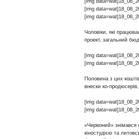
[img data=wat]18_08_2
[img data=wat]18_08_2
[img data=wat]18_08_2
Чоловіки, які працюв
проект, загальний бюд
[img data=wat]18_08_2
[img data=wat]18_08_2
Половина з цих коштів
внески ко-продюсерів,
[img data=wat]18_08_2
[img data=wat]18_08_2
«Червоний» знімався 
кіностудією та литов