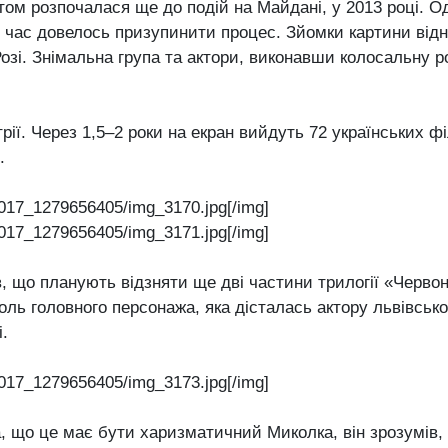
ом розпочалася ще до подій на Майдані, у 2013 році. О
 час довелось призупинити процес. Зйомки картини відн
озі. Знімальна група та актори, виконавши колосальну р
трії. Через 1,5–2 роки на екран вийдуть 72 українських ф
.
017_1279656405/img_3170.jpg[/img]
017_1279656405/img_3171.jpg[/img]
в, що планують відзняти ще дві частини трилогії «Червон
роль головного персонажа, яка дісталась актору львівсько
.
017_1279656405/img_3173.jpg[/img]
 що це має бути харизматичний Миколка, він зрозумів