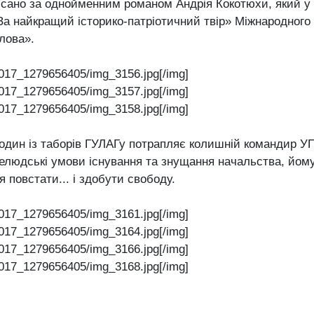
сано за однойменним романом Андрія Кокотюхи, який у 
За найкращий історико-патріотичний твір» Міжнародного 
лова».
017_1279656405/img_3156.jpg[/img]
017_1279656405/img_3157.jpg[/img]
017_1279656405/img_3158.jpg[/img]
 один із таборів ГУЛАГу потрапляє колишній командир 
нелюдські умови існування та знущання начальства, йом
повстати... і здобути свободу.
017_1279656405/img_3161.jpg[/img]
017_1279656405/img_3164.jpg[/img]
017_1279656405/img_3166.jpg[/img]
017_1279656405/img_3168.jpg[/img]