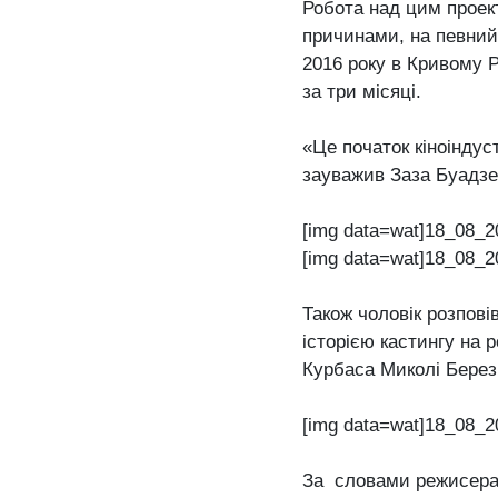
Робота над цим проект
причинами, на певний
2016 року в Кривому Р
за три місяці.
«Це початок кіноіндус
зауважив Заза Буадзе
[img data=wat]18_08_2
[img data=wat]18_08_2
Також чоловік розпові
історією кастингу на 
Курбаса Миколі Березі
[img data=wat]18_08_2
За словами режисера,