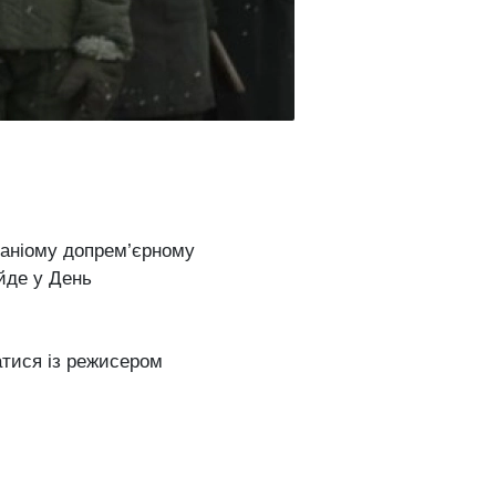
ваніому допрем’єрному
ийде у День
атися із режисером