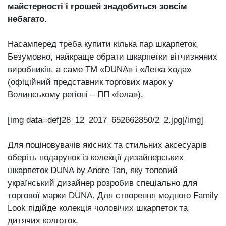
майстерності і грошей знадобиться зовсім
небагато.
Насамперед треба купити кілька пар шкарпеток.
Безумовно, найкраще обрати шкарпетки вітчизняних
виробників, а саме ТМ «DUNA» і «Легка хода»
(офіційний представник торгових марок у
Волинському регіоні – ПП «Іола»).
[img data=def]28_12_2017_652662850/2_2.jpg[/img]
Для поціновувачів якісних та стильних аксесуарів
оберіть подарунок із колекції дизайнерських
шкарпеток DUNA by Andre Tan, яку топовий
український дизайнер розробив спеціально для
торгової марки DUNA. Для створення модного Family
Look підійде колекція чоловічих шкарпеток та
дитячих колготок.