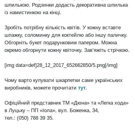
шпилькою. Родзинки додасть декоративна шпилька
із намистинкою на кінці.
Зробіть потрібну кількість квітів. У кожну вставте
шпажку, соломинку для коктейлю або іншу паличку.
Обгорніть букет подарунковим папером. Можна
окремо обгорнути кожну квіточку. Зав’яжіть стрічкою.
[img data=def]28_12_2017_652662850/5.png[/img]
Чому варто купувати шкарпетки саме українських
виробників, можете прочитати
тут
.
Офіційний представник ТМ «Дюна» та «Легка хода»
в Луцьку – ПП «Іола», вул. Боженка, 34,
тел.: (050) 788 39 35.