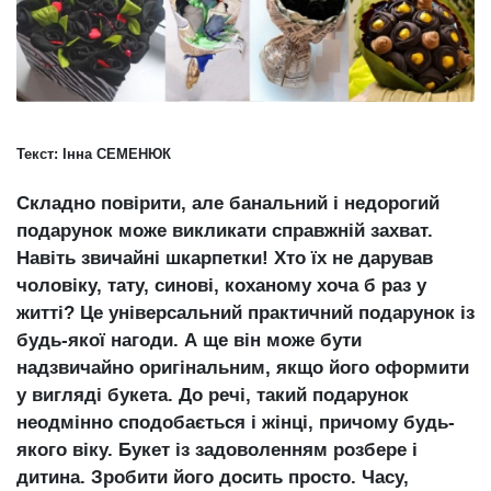
Зіньківський
залишив у
27 Липня 2026
Луцьку
759 переглядів
три...
Всі розділи
Текст: Інна СЕМЕНЮК
Персона
Лайф
Складно повірити, але банальний і недорогий
Афіша
подарунок може викликати справжній захват.
Навіть звичайні шкарпетки! Хто їх не дарував
ZONE 18+
чоловіку, тату, синові, коханому хоча б раз у
житті? Це універсальний практичний подарунок із
Контакти
будь-якої нагоди. А ще він може бути
Політика конфіденційності
надзвичайно оригінальним, якщо його оформити
у вигляді букета. До речі, такий подарунок
неодмінно сподобається і жінці, причому будь-
якого віку. Букет із задоволенням розбере і
дитина. Зробити його досить просто. Часу,