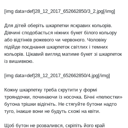
[img data=def]28_12_2017_652662850/3_2.jpg[/img]
Для дітей оберіть шкарпетки яскравих кольорів.
Дівчині сподобається ніжних букет білого кольору
або відтінків рожевого чи червоного. Чоловіку
підійде поєднання шкарпеток світлих і темних
кольорів. Цікавий вигляд матиме букет зі шкарпеток
із вишивкою.
[img data=def]28_12_2017_652662850/4.jpg[/img]
Кожну шкарпетку треба скрутити у формі
трояндочки, починаючи із носочка. Бічні «пелюстки»
бутона трішки відігніть. Не стягуйте бутони надто
туго, інакше вони не будуть схожі на квіти.
Щоб бутон не розвалився, скріпіть його край