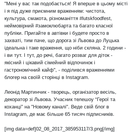
"Мені у вас так подобається! Я вперше в цьому місті
і я під дуже приємним враженням: чистота,
культура, смакота, різноманіття #lutskfoodfest,
неймовірний #замоклюбарта та багато класної
публіки. Пригайте в автівки і будете просто в
захваті, тим паче, що дорога зі Львова до Луцька
ідеальна і таке враження, що ніби скляна. 2 години -
і ви тут. І тут, до речі, багато розваг для діток -
якісний і цікавий сімейний відпочинок і
гастрономічний кайф", - поділився враженнями
блогер на своїй сторінці в Instagram.
Леонід Мартинчик - творець, організатор весіль,
декоратор зі Львова. Учасник телешоу “Герої та
коханці” на "Новому каналі". Веде свій блог в
Instagram, де має більше 65 тисяч підписників.
[img data=def]02_08_2017_385953117/3.png[/img]