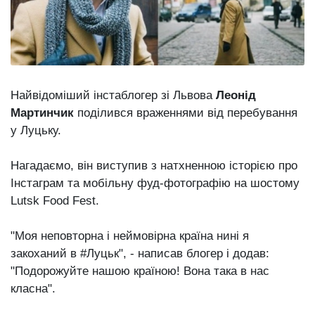
Зіньківський
залишив у
27 Липня 2026
Луцьку
756 переглядів
три...
Аншлаг і
благодійний
рекорд:
Найвідоміший інстаблогер зі Львова
Леонід
26 Липня 2026
концерт
890 переглядів
Мартинчик
поділився враженнями від перебування
Оле...
у Луцьку.
Всі розділи
Нагадаємо, він виступив з натхненною історією про
Персона
Інстаграм та мобільну фуд-фотографію на шостому
Lutsk Food Fest.
Лайф
Афіша
"Моя неповторна і неймовірна країна нині я
ZONE 18+
закоханий в #Луцьк", - написав блогер і додав:
"Подорожуйте нашою країною! Вона така в нас
Контакти
класна".
Політика конфіденційності