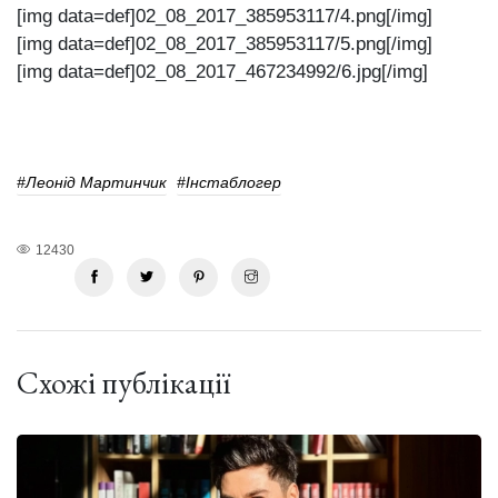
[img data=def]02_08_2017_385953117/4.png[/img]
[img data=def]02_08_2017_385953117/5.png[/img]
[img data=def]02_08_2017_467234992/6.jpg[/img]
#Леонід Мартинчик
#інстаблогер
12430
Схожі публікації