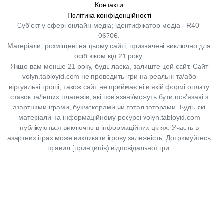
Контакти
Політика конфіденційності
Суб'єкт у сфері онлайн-медіа; ідентифікатор медіа - R40-
06706.
Матеріали, розміщені на цьому сайті, призначені виключно для
осіб віком від 21 року.
Якщо вам менше 21 року, будь ласка, залиште цей сайт.
Сайт
volyn.tabloyid.com не проводить ігри на реальні та/або
віртуальні гроші, також сайт не приймає ні в якій формі оплату
ставок та/інших платежів, які пов’язані/можуть бути пов’язані з
азартними іграми, букмекерами чи тоталізаторами. Будь-які
матеріали на інформаційному ресурсі volyn.tabloyid.com
публікуються виключно в інформаційних цілях. Участь в
азартних іграх може викликати ігрову залежність. Дотримуйтесь
правил (принципів) відповідальної гри.
Copyright © 2014-2026,
«Таблоїд Волині»
Використання матеріалів сайту
лише за умови посилання на
«Таблоїд Волині»
не нижче другого абзацу.