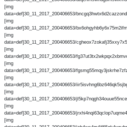
[img
data=def]30_11_2017_200406653/bncgq3hwtx6d2cazzondc
[img
data=def]30_11_2017_200406653/bx6ohgyhb6y6x75m2ifm
[img
data=def]30_11_2017_200406653/cgheox7zokafj35xxy7x5y
[img
data=def]30_11_2017_200406653/fg37ut3tx2wkpqx2xbmvdh
[img
data=def]30_11_2017_200406653/fgsmg55mqy3jskrhe7zfzz
[img
data=def]30_11_2017_200406653/iir5isvhng6bz646qk5sjbg
[img
data=def]30_11_2017_200406653/jl5kp7nqgh34ouue55nceg
[img
data=def]30_11_2017_200406653/jrxhi4nqi63qclop7uqme4
[img