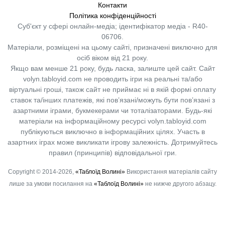
Контакти
Політика конфіденційності
Суб'єкт у сфері онлайн-медіа; ідентифікатор медіа - R40-
06706.
Матеріали, розміщені на цьому сайті, призначені виключно для
осіб віком від 21 року.
Якщо вам менше 21 року, будь ласка, залиште цей сайт.
Сайт
volyn.tabloyid.com не проводить ігри на реальні та/або
віртуальні гроші, також сайт не приймає ні в якій формі оплату
ставок та/інших платежів, які пов’язані/можуть бути пов’язані з
азартними іграми, букмекерами чи тоталізаторами. Будь-які
матеріали на інформаційному ресурсі volyn.tabloyid.com
публікуються виключно в інформаційних цілях. Участь в
азартних іграх може викликати ігрову залежність. Дотримуйтесь
правил (принципів) відповідальної гри.
Copyright © 2014-2026,
«Таблоїд Волині»
Використання матеріалів сайту
лише за умови посилання на
«Таблоїд Волині»
не нижче другого абзацу.