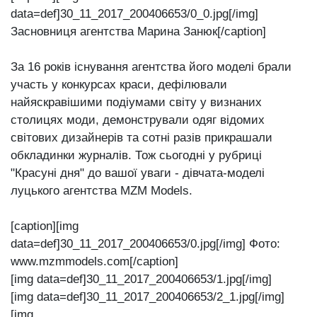
data=def]30_11_2017_200406653/0_0.jpg[/img]
Засновниця агентства Марина Занюк[/caption]
За 16 років існування агентства його моделі брали
участь у конкурсах краси, дефілювали
найяскравішими подіумами світу у визнаних
столицях моди, демонстрували одяг відомих
світових дизайнерів та сотні разів прикрашали
обкладинки журналів. Тож сьогодні у рубриці
"Красуні дня" до вашої уваги - дівчата-моделі
луцького агентства MZM Models.
[caption][img
data=def]30_11_2017_200406653/0.jpg[/img] Фото:
www.mzmmodels.com[/caption]
[img data=def]30_11_2017_200406653/1.jpg[/img]
[img data=def]30_11_2017_200406653/2_1.jpg[/img]
[img