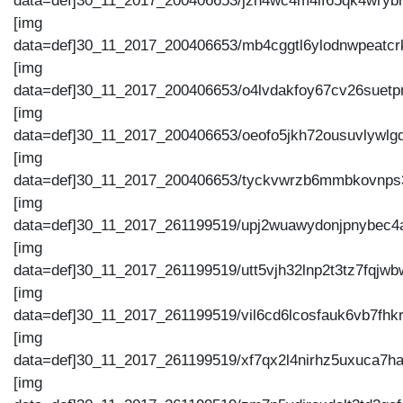
data=def]30_11_2017_200406653/jzh4wc4m4if65qk4wrybrx
[img
data=def]30_11_2017_200406653/mb4cggtl6ylodnwpeatcrk
[img
data=def]30_11_2017_200406653/o4lvdakfoy67cv26suetpr4
[img
data=def]30_11_2017_200406653/oeofo5jkh72ousuvlywlgqj
[img
data=def]30_11_2017_200406653/tyckvwrzb6mmbkovnps3
[img
data=def]30_11_2017_261199519/upj2wuawydonjpnybec4ae
[img
data=def]30_11_2017_261199519/utt5vjh32lnp2t3tz7fqjwbw
[img
data=def]30_11_2017_261199519/vil6cd6lcosfauk6vb7fhkr
[img
data=def]30_11_2017_261199519/xf7qx2l4nirhz5uxuca7ha
[img