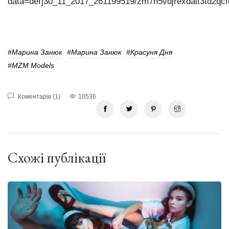
data=def]30_11_2017_261199519/zm7n5vdjrexdalt3td2qcfd
#марина Занюк
#марина Занюк
#красуня Дня
#MZM Models
Коментарів (1)
10536
Схожі публікації