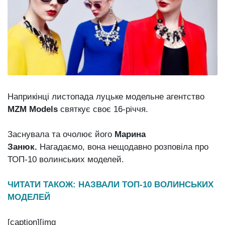
Зіньківський
залишив у
27 Липня 2026
Луцьку
747 переглядів
три...
Всі розділи
Персона
Лайф
Наприкінці листопада луцьке модельне агентство
Афіша
MZM Models
святкує своє 16-річчя.
ZONE 18+
Заснувала та очолює його
Марина
Контакти
Занюк.
Нагадаємо, вона нещодавно розповіла про
ТОП-10 волинських моделей.
Політика конфіденційності
ЧИТАТИ ТАКОЖ: НАЗВАЛИ ТОП-10 ВОЛИНСЬКИХ
МОДЕЛЕЙ
[caption][img