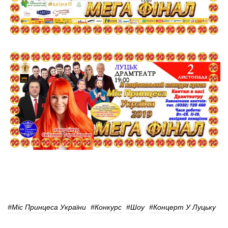
#Міс Принцеса України
#конкурс
#шоу
#концерт У Луцьку