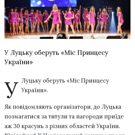
відбулася
XIX
29 Липня 2026
Спартакіада
548 переглядів
VolWe...
Всі розділи
Персона
У Луцьку оберуть «Міс Принцесу
Лайф
України»
Афіша
ZONE 18+
У
Луцьку оберуть «Міс Принцесу
Контакти
України».
Політика конфіденційності
Як повідомляють організатори, до Луцька
позмагатися за титули та нагороди приїде
аж 30 красунь з різних областей України.