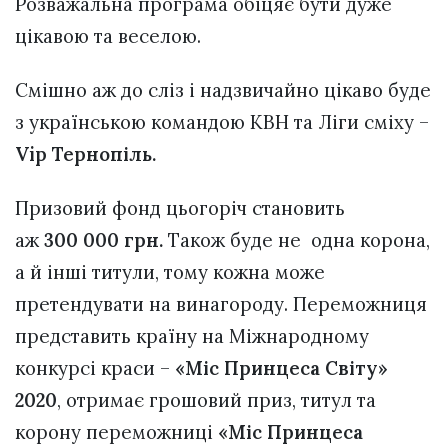
Розважальна програма обіцяє бути дуже
цікавою та веселою.
Смішно аж до сліз і надзвичайно цікаво буде
з українською командою КВН та Ліги сміху –
Vip Тернопіль.
Призовий фонд цьогоріч становить
аж
300 000 грн.
Також буде не одна корона,
а й інші титули, тому кожна може
претендувати на винагороду. Переможниця
представить країну на Міжнародному
конкурсі краси –
«Міс Принцеса Світу»
2020
, отримає грошовий приз, титул та
корону переможниці
«Міс Принцеса