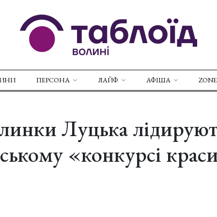
ВИНИ
ПЕРСОНА
ЛАЙФ
АФІША
ZONE
ялинки Луцька лідируют
нському «конкурсі краси