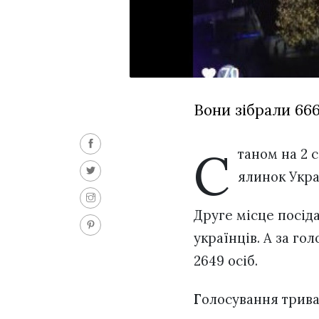
Вони зібрали 666
С
таном на 2 
ялинок Укра
Друге місце посіда
українців. А за го
2649 осіб.
Г
олосування трива