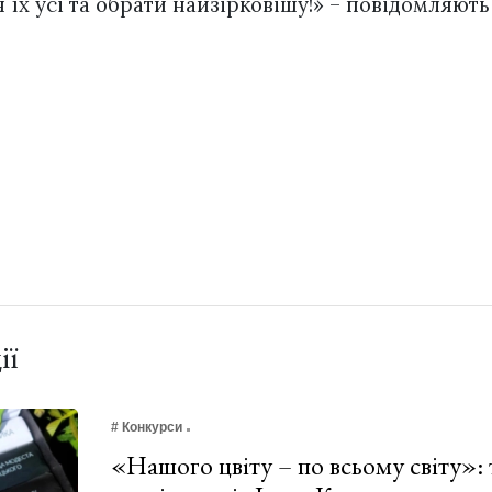
їх усі та обрати найзірковішу!» – повідомляють
ії
# Конкурси
«Нашого цвіту – по всьому світу»: