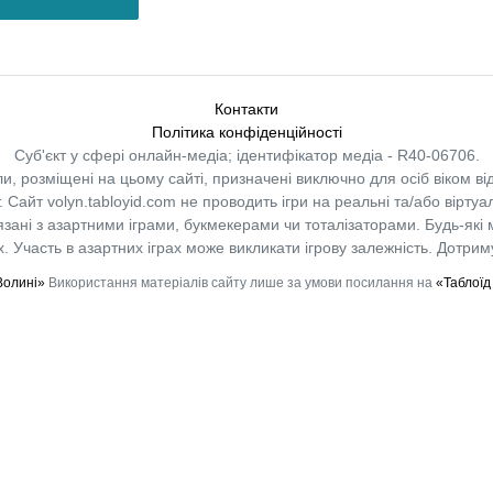
Контакти
Політика конфіденційності
Суб'єкт у сфері онлайн-медіа; ідентифікатор медіа - R40-06706.
и, розміщені на цьому сайті, призначені виключно для осіб віком від
.
Сайт volyn.tabloyid.com не проводить ігри на реальні та/або віртуа
в’язані з азартними іграми, букмекерами чи тоталізаторами. Будь-які
 Участь в азартних іграх може викликати ігрову залежність. Дотрим
Волині»
Використання матеріалів сайту лише за умови посилання на
«Таблоїд