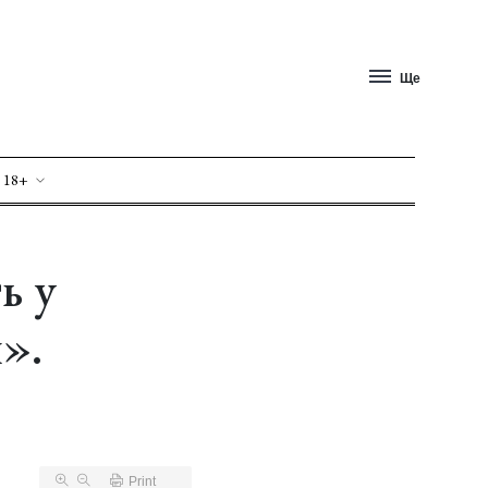
Ще
 18+
ь у
».
Print