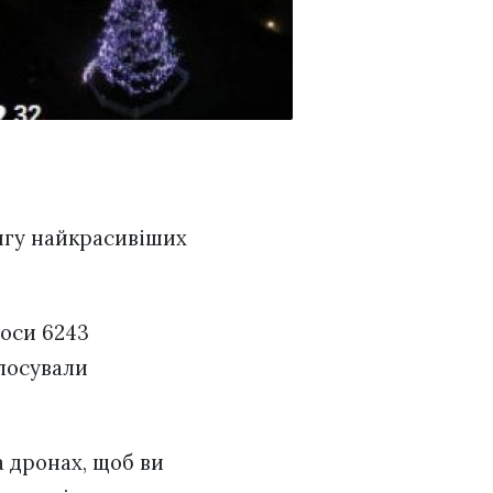
ингу найкрасивіших
лоси 6243
олосували
а дронах, щоб ви