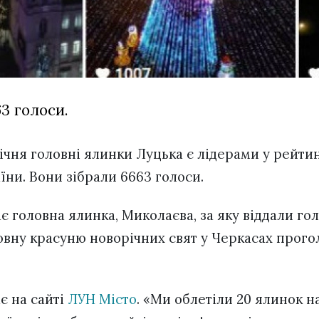
3 голоси.
січня головні ялинки Луцька є лідерами у рейт
їни. Вони зібрали 6663 голоси.
є головна ялинка, Миколаєва, за яку віддали го
ловну красуню новорічних свят у Черкасах прог
є на сайті
ЛУН Місто
. «Ми облетіли 20 ялинок н