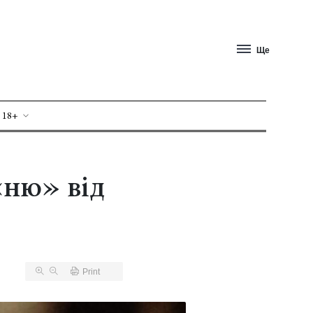
Ще
 18+
«ню» від
Print