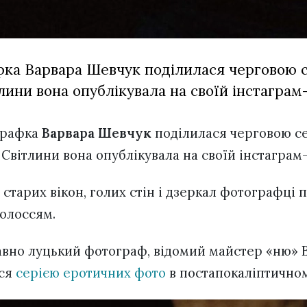
ка Варвара Шевчук поділилася черговою с
лини вона опублікувала на своїй інстаграм
графка
Варвара Шевчук
поділилася черговою с
 Світлини вона опублікувала на своїй інстаграм
 старих вікон, голих стін і дзеркал фотографці 
волоссям.
авно луцький фотограф, відомий майстер «ню» 
вся
серією еротичних фото
в постапокаліптичном