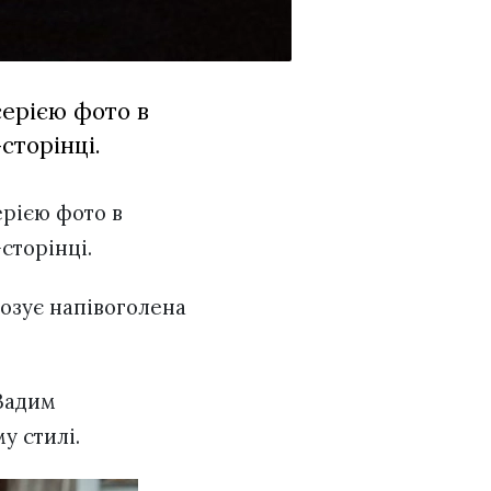
ерією фото в
-сторінці.
ерією фото в
-сторінці.
позує напівоголена
Вадим
у стилі.