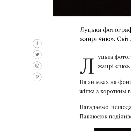
Луцька фотограф
жанрі «ню». Світ
Л
уцька фото
жанрі «ню».
На знімках на фоні
жінка з коротким 
Нагадаємо, нещод
Павлюсюк поділи