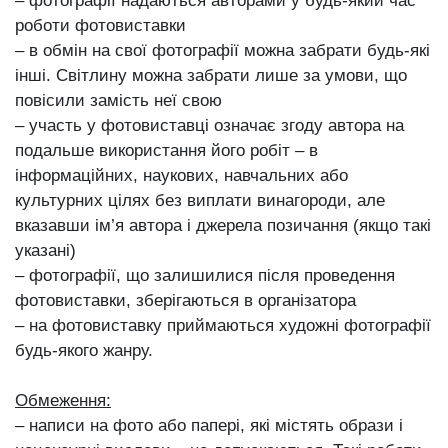
‒ фотографії надаються авторами у будь-який час
роботи фотовиставки
‒ в обмін на свої фотографії можна забрати будь-які
інші. Світлину можна забрати лише за умови, що
повісили замість неї свою
‒ участь у фотовиставці означає згоду автора на
подальше використання його робіт ‒ в
інформаційних, наукових, навчальних або
культурних цілях без виплати винагороди, але
вказавши ім’я автора і джерела позичання (якщо такі
указані)
‒ фотографії, що залишилися після проведення
фотовиставки, зберігаються в організатора
‒ на фотовиставку приймаються художні фотографії
будь-якого жанру.
Обмеження:
‒ написи на фото або папері, які містять образи і