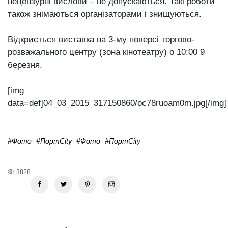
нецензурні вислови – не допускаються. Такі роботи
також знімаються організаторами і знищуються.
Відкриється виставка на 3-му поверсі торгово-
розважального центру (зона кінотеатру) о 10:00 9
березня.
[img
data=def]04_03_2015_317150860/oc78ruoam0m.jpg[/img]
#фото
#ПортCity
#фото
#ПортCity
3828