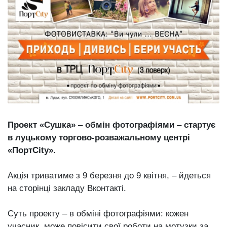
Зіньківський
залишив у
27 Липня 2026
Луцьку
760 переглядів
три...
Всі розділи
Персона
Лайф
Афіша
ZONE 18+
Проект «Сушка» ‒ обмін фотографіями ‒ стартує
в луцькому торгово-розважальному центрі
Контакти
«ПортCity».
Політика конфіденційності
Акція триватиме з 9 березня до 9 квітня, ‒ йдеться
на сторінці закладу Вконтакті.
Суть проекту ‒ в обміні фотографіями: кожен
учасник може повісити свої роботи на мотузки за