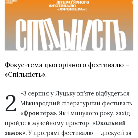
відбулася
XIX
29 Липня 2026
Спартакіада
564 переглядів
VolWe...
Всі розділи
Персона
Лайф
Фокус-тема цьогорічного фестивалю –
Афіша
«Спільність».
ZONE 18+
Контакти
2
-3 серпня у Луцьку вп’яте відбудеться
Політика конфіденційності
Міжнародний літературний фестиваль
«Фронтера»
. Як і минулого року, захід
пройде в музейному просторі
«Окольний
замок»
. У програмі фестивалю — дискусії за