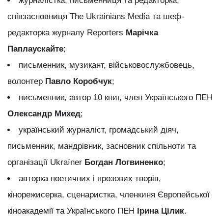
журналістка, письменниця та редакторка,
співзасновниця The Ukrainians Media та шеф-
редакторка журналу Reporters
Марічка
Паплаускайте
;
письменник, музикант, військовослужбовець,
волонтер
Павло Коробчук
;
письменник, автор 10 книг, член Українського ПЕН
Олександр Михед
;
український журналіст, громадський діяч,
письменник, мандрівник, засновник спільноти та
організації Ukraïner
Богдан Логвиненко
;
авторка поетичних і прозових творів,
кінорежисерка, сценаристка, членкиня Європейської
кіноакадемії та Українського ПЕН
Ірина Цілик
.