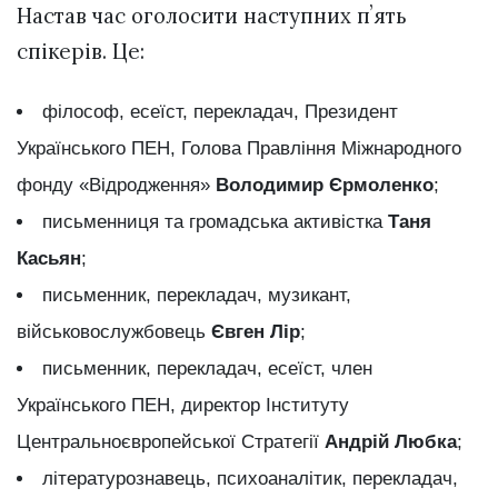
Настав час оголосити наступних пʼять
спікерів. Це:
філософ, есеїст, перекладач, Президент
Українського ПЕН, Голова Правління Міжнародного
фонду «Відродження»
Володимир Єрмоленко
;
письменниця та громадська активістка
Таня
Касьян
;
письменник, перекладач, музикант,
військовослужбовець
Євген Лір
;
письменник, перекладач, есеїст, член
Українського ПЕН, директор Інституту
Центральноєвропейської Стратегії
Андрій Любка
;
літературознавець, психоаналітик, перекладач,