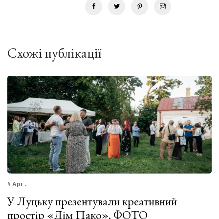
Схожі публікації
# Арт
У Луцьку презентували креативний
простір «Дім Пако». ФОТО