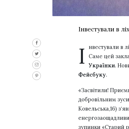
Інвестували в лі
І
нвестували в л
Саме цей закла
Українки
. Но
Фейсбуку
.
«Засвітили! Приєм
добровільним зуси
Ковельська,16) з‘я
енергозаощадливи
зупинки «Старий р