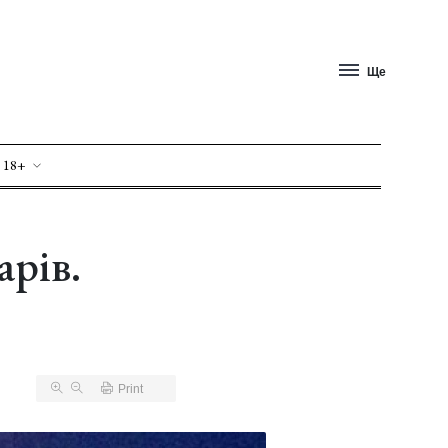
Ще
 18+
арів.
Print