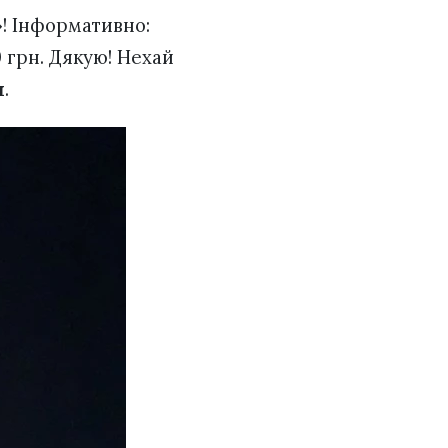
»
! Інформативно:
 грн. Дякую! Нехай
н
.