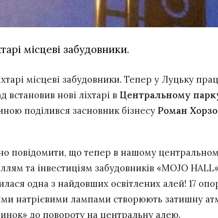
хтарі місцеві забудовники.
іхтарі місцеві забудовники. Тепер у Луцьку пр
д встановив нові ліхтарі в
Центральному парку
виною поділився засновник бізнесу
Роман Хорзо
но повідомити, що тепер в нашому центральном
ллям та інвестиціям забудовників «MOJO HALL» 
вилася одна з найдовших освітлених алей! 17 оп
ми натрієвими лампами створюють затишну ат
инок» до повороту на центральну алею.