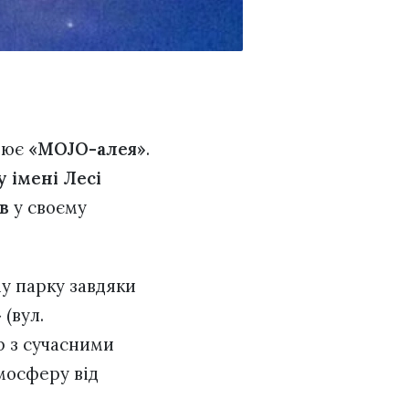
ацює
«MOJO-алея»
.
 імені Лесі
в
у своєму
у парку завдяки
(вул.
ор з сучасними
мосферу від