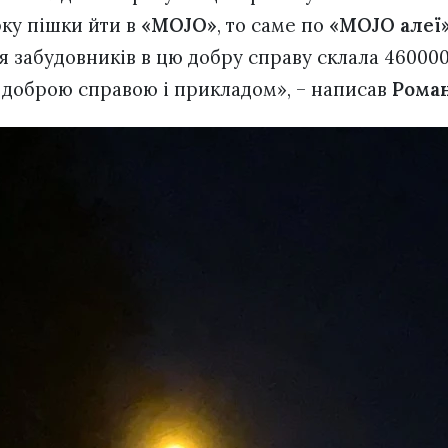
рку пішки йти в
«MOJO»
, то саме по
«MOJO алеї
я забудовників в цю добру справу склала 460000
 доброю справою і прикладом», – написав
Рома