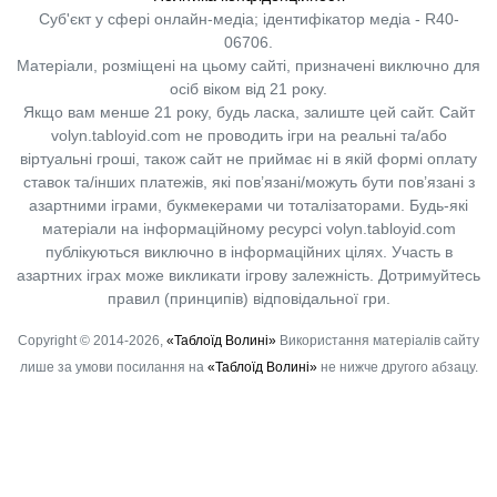
Суб'єкт у сфері онлайн-медіа; ідентифікатор медіа - R40-
06706.
Матеріали, розміщені на цьому сайті, призначені виключно для
осіб віком від 21 року.
Якщо вам менше 21 року, будь ласка, залиште цей сайт.
Сайт
volyn.tabloyid.com не проводить ігри на реальні та/або
віртуальні гроші, також сайт не приймає ні в якій формі оплату
ставок та/інших платежів, які пов’язані/можуть бути пов’язані з
азартними іграми, букмекерами чи тоталізаторами. Будь-які
матеріали на інформаційному ресурсі volyn.tabloyid.com
публікуються виключно в інформаційних цілях. Участь в
азартних іграх може викликати ігрову залежність. Дотримуйтесь
правил (принципів) відповідальної гри.
Copyright © 2014-2026,
«Таблоїд Волині»
Використання матеріалів сайту
лише за умови посилання на
«Таблоїд Волині»
не нижче другого абзацу.