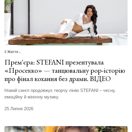
# Життя
Прем'єра: STEFANI презентувала
«Просекко» — танцювальну pop-історію
про фінал кохання без драми. ВІДЕО
Новий сингл продовжує творчу лінію STEFANI – чесну,
емоційну й жіночну музику.
25 Липня 2026