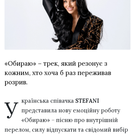
Зіньківський
залишив у
27 Липня 2026
Луцьку
786 переглядів
три...
Всі розділи
Персона
Лайф
«Обираю» – трек, який резонує з
Афіша
кожним, хто хоча б раз переживав
ZONE 18+
розрив.
Контакти
Політика конфіденційності
У
країнська співачка
STEFANI
представила нову емоційну роботу
«Обираю» – пісню про внутрішній
перелом, силу відпускати та свідомий вибір