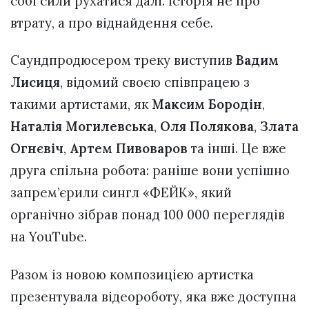
собі сили рухатися далі. Історія не про
втрату, а про віднайдення себе.
Саундпродюсером треку виступив
Вадим
Лисиця
, відомий своєю співпрацею з
такими артистами, як
Максим Бородін
,
Наталія Могилевська
,
Оля Полякова
,
Злата
Огнєвіч
,
Артем Пивоваров
та інші. Це вже
друга спільна робота: раніше вони успішно
запрем’єрили сингл «ФЕЙК», який
органічно зібрав понад 100 000 переглядів
на YouTube.
Разом із новою композицією артистка
презентувала відеороботу, яка вже доступна