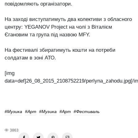
повідомляють організатори.
На заході виступатимуть два колективи з обласного
центру: YEGANOV Project на чолі з Віталієм
Єгановим та група під назвою MFY.
На фестивалі збиратимуть кошти на потреби
солдатам в зоні АТО.
[img
data=def]26_08_2015_2108752219/perlyna_zahodu.jpg[/i
#музика
#Арт
#музика
#Арт
#фестиваль
3863