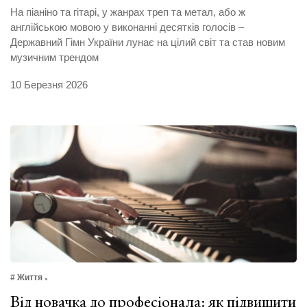
На піаніно та гітарі, у жанрах треп та метал, або ж
англійською мовою у виконанні десятків голосів –
Державний Гімн України лунає на цілий світ та став новим
музичним трендом
10 Березня 2026
# Життя
Від новачка до професіонала: як підвищити