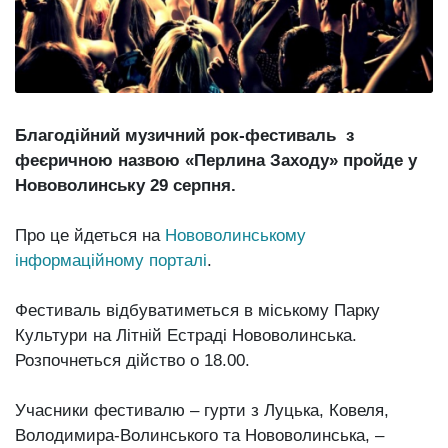
Зіньківський
залишив у
27 Липня 2026
Луцьку
746 переглядів
три...
Всі розділи
Благодійний музичний рок-фестиваль з
Персона
феєричною назвою «Перлина Заходу» пройде у
Лайф
Нововолинську 29 серпня.
Афіша
Про це йдеться на
Нововолинському
ZONE 18+
інформаційному порталі
.
Контакти
Фестиваль відбуватиметься в міському Парку
Політика конфіденційності
Культури на Літній Естраді Нововолинська.
Розпочнеться дійство о 18.00.
Учасники фестивалю – гурти з Луцька, Ковеля,
Володимира-Волинського та Нововолинська, –