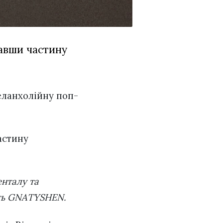
авши частину
еланхолійну поп-
астину
ить GNATYSHEN.