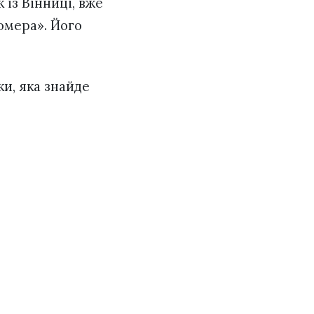
 із Вінниці, вже
омера». Його
ки, яка знайде