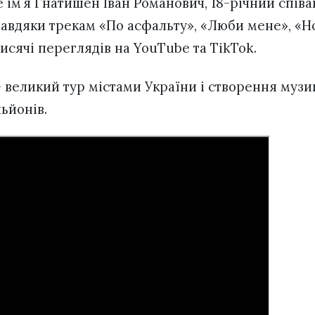
мʼя Гнатишен Іван Романович, 18-річний співак
завдяки трекам «По асфальту», «Люби мене», «Н
исячі переглядів на YouTube та TikTok.
 великий тур містами України і створення музи
льйонів.