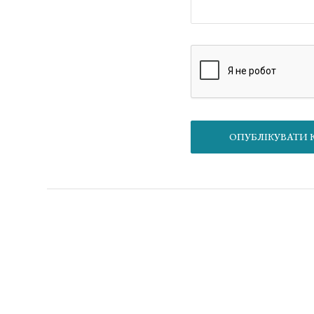
О
Матеріал
Якщо вам менше 21 року, будь ласка, залиште цей сайт
ставок та/інших платежів, які пов’язані/можуть бути по
публікуються виключно в інформаційних цілях.