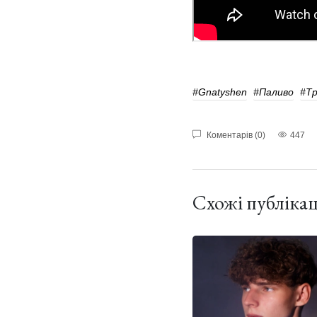
#Gnatyshen
#Паливо
#Тр
Коментарів (0)
447
Схожі публікац