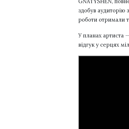
GNATYSHEN, повне і
здобув аудиторію 
роботи отримали т
У планах артиста —
відгук у серцях мі