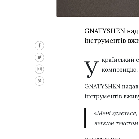
GNATYSHEN надав
інструментів вжи
У
країнський 
композицію.
GNATYSHEN надав 
інструментів вжив
«Мені здається, що це класна, весняна пісня. Без зайвого інструменталу та
легким текстом