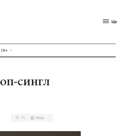
Ще
 18+
оп-сингл
Print