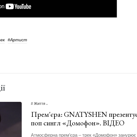
ек
#Артист
ії
# Життя
Прем'єра: GNATYSHEN презентує
поп сингл «Домофон». ВІДЕО
Атмосферна прем’єра – трек «Домофон» занурює 