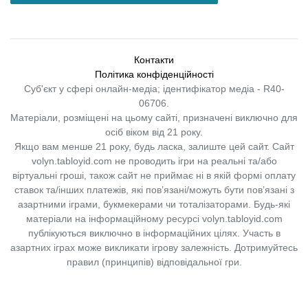
Контакти
Політика конфіденційності
Суб'єкт у сфері онлайн-медіа; ідентифікатор медіа - R40-
06706.
Матеріали, розміщені на цьому сайті, призначені виключно для
осіб віком від 21 року.
Якщо вам менше 21 року, будь ласка, залиште цей сайт.
Сайт
volyn.tabloyid.com не проводить ігри на реальні та/або
віртуальні гроші, також сайт не приймає ні в якій формі оплату
ставок та/інших платежів, які пов’язані/можуть бути пов’язані з
азартними іграми, букмекерами чи тоталізаторами. Будь-які
матеріали на інформаційному ресурсі volyn.tabloyid.com
публікуються виключно в інформаційних цілях. Участь в
азартних іграх може викликати ігрову залежність. Дотримуйтесь
правил (принципів) відповідальної гри.
Copyright © 2014-2026,
«Таблоїд Волині»
Використання матеріалів сайту
лише за умови посилання на
«Таблоїд Волині»
не нижче другого абзацу.