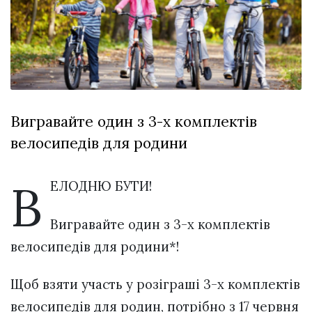
відбулася
XIX
29 Липня 2026
Спартакіада
573 переглядів
VolWe...
Всі розділи
Персона
Вигравайте один з 3-х комплектів
Лайф
велосипедів для родини
Афіша
ZONE 18+
В
ЕЛОДНЮ БУТИ!
Контакти
Вигравайте один з 3-х комплектів
Політика конфіденційності
велосипедів для родини*!
Щоб взяти участь у розіграші 3-х комплектів
велосипедів для родин, потрібно з 17 червня