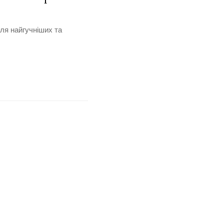
для найгучніших та