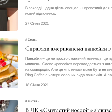
В закладі щодня діють спеціальні пропозиції для г
новий відпочинок.
27 Січня 2021
# Смак
Справжні американські панкейки 
Панкейки – це не просто смажений млинець, це п
млинець. Слово «pancake» перекладається з англі
на сковороді». Але це «тістечко» може бути не ли
Ring Coffee є чотири солоних вида панкейків. А вза
18 Січня 2021
# Життя
В ДК «Смугастий носоріг» з‘явивс