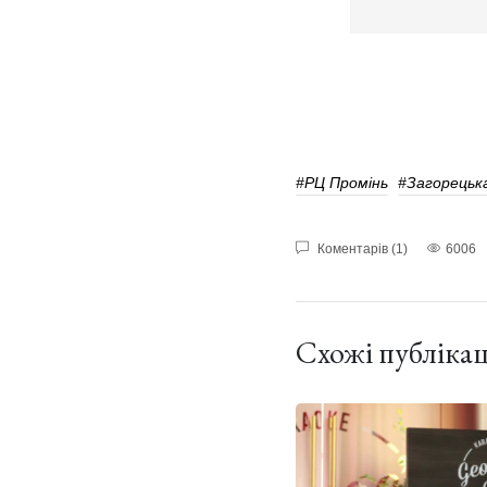
#РЦ Промінь
#Загорецьк
Коментарів (1)
6006
Схожі публікац