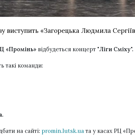
ву виступить «Загорецька Людмила Сергії
Ц «Промінь»
відбудеться концерт "
Ліги Сміху".
ь такі команди:
а.
бати на сайті:
promin.lutsk.ua
та у касах РЦ «Пр