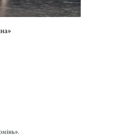
вна»
омінь».