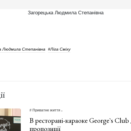
Загорецька Людмила Степанівна
а Людмила Степанівна
#Ліга Сміху
ії
# Приватне життя
В ресторані-караоке George`s Club 
пропозиції