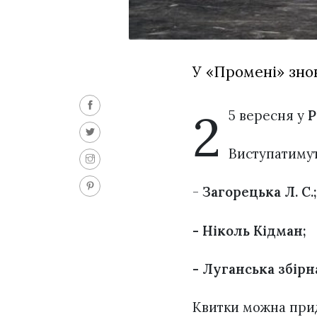
У «Промені» зно
2
5 вересня у
Р
Виступатимут
-
Загорецька Л. С.;
- Ніколь Кідман;
- Луганська збірн
Квитки можна прид