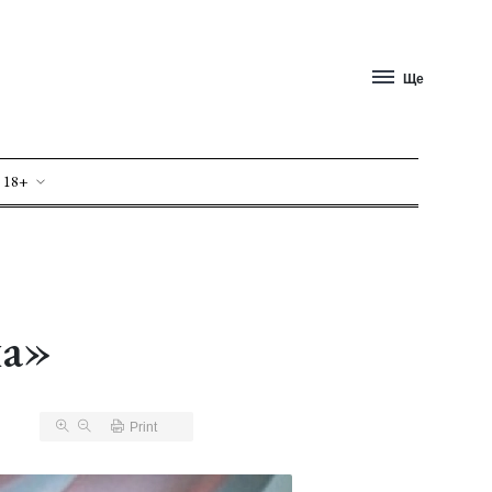
Ще
 18+
на»
Print