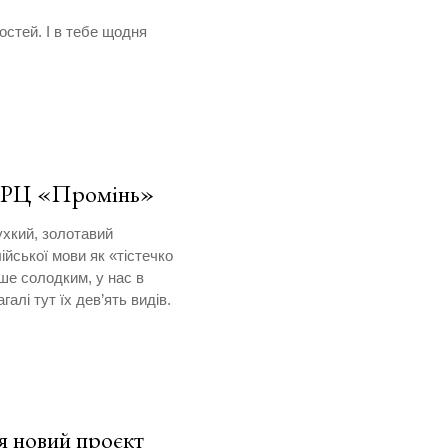
остей. І в тебе щодня
в РЦ «Промінь»
ухкий, золотавий
йської мови як «тістечко
ше солодким, у нас в
галі тут їх дев’ять видів.
я новий проєкт