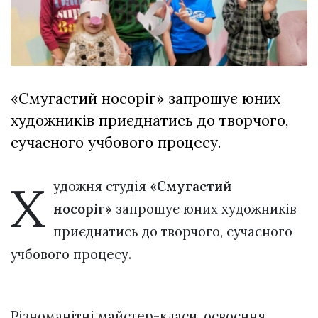
відбулася
XIX
29 Липня 2026
Спартакіада
613 переглядів
VolWe...
Всі розділи
«Смугастий носоріг» запрошує юних
Персона
художників приєднатись до творчого,
Лайф
сучасного учбового процесу.
Афіша
ZONE 18+
Х
удожня студія
«Смугастий
носоріг»
запрошує юних художників
Контакти
приєднатись до творчого, сучасного
Політика конфіденційності
учбового процесу.
Різноманітні майстер-класи, освоєння