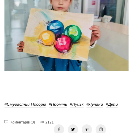
#Смугастий Носоріг
#Промінь
#Луцьк
#лучани
#діти
Коментарів (0)
2121