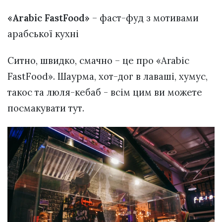
«Arabic FastFood»
– фаст-фуд з мотивами
арабської кухні
Ситно, швидко, смачно – це про «Arabic
FastFood». Шаурма, хот-дог в лаваші, хумус,
такос та люля-кебаб - всім цим ви можете
посмакувати тут.