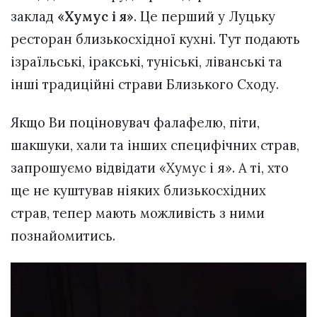
заклад
«Хумус і я»
. Це перший у Луцьку
ресторан близькосхідної кухні. Тут подають
ізраїльські, іракські, туніські, ліванські та
інші традиційні страви Близького Сходу.
Якщо Ви поціновувач фалафелю, піти,
шакшуки, хали та інших специфічних страв,
запрошуємо відвідати «Хумус і я». А ті, хто
ще не куштував ніяких близькосхідних
страв, тепер мають можливість з ними
познайомитись.