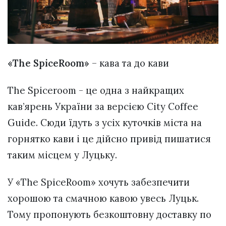
«The SpiceRoom»
– кава та до кави
The Spiceroom - це одна з найкращих
кав’ярень України за версією City Coffee
Guide. Сюди їдуть з усіх куточків міста на
горнятко кави і це дійсно привід пишатися
таким місцем у Луцьку.
У «The SpiceRoom» хочуть забезпечити
хорошою та смачною кавою увесь Луцьк.
Тому пропонують безкоштовну доставку по