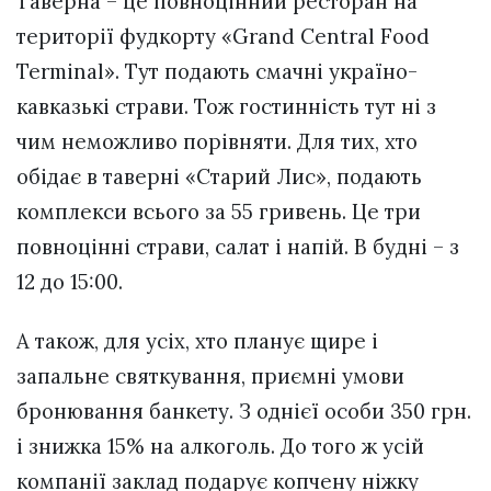
Таверна – це повноцінний ресторан на
території фудкорту «Grand Central Food
Terminal». Тут подають смачні україно-
кавказькі страви. Тож гостинність тут ні з
чим неможливо порівняти. Для тих, хто
обідає в таверні «Старий Лис», подають
комплекси всього за 55 гривень. Це три
повноцінні страви, салат і напій. В будні – з
12 до 15:00.
А також, для усіх, хто планує щире і
запальне святкування, приємні умови
бронювання банкету. З однієї особи 350 грн.
і знижка 15% на алкоголь. До того ж усій
компанії заклад подарує копчену ніжку