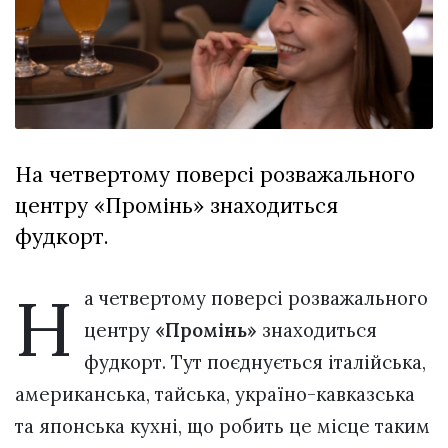
відбулася
XIX
29 Липня 2026
Спартакіада
553 переглядів
VolWe...
Всі розділи
Персона
На четвертому поверсі розважального
Лайф
центру «Промінь» знаходиться
Афіша
фудкорт.
ZONE 18+
Н
Контакти
а четвертому поверсі розважального
Політика конфіденційності
центру
«Промінь»
знаходиться
фудкорт. Тут поєднується італійська,
американська, тайська, україно-кавказська
та японська кухні, що робить це місце таким