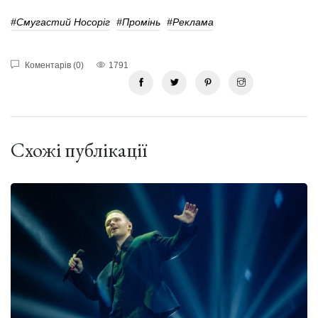
#Смугастий Носоріг
#Промінь
#реклама
Коментарів (0)
1791
Схожі публікації