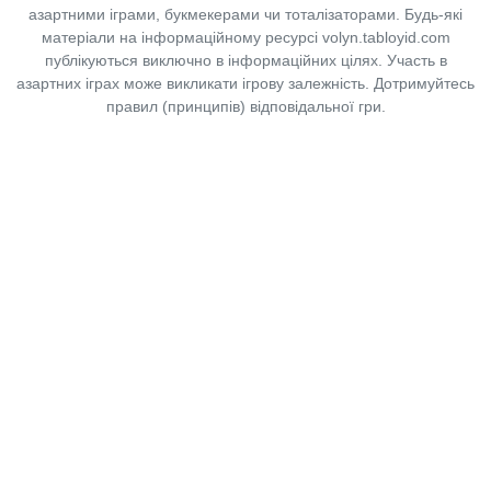
азартними іграми, букмекерами чи тоталізаторами. Будь-які
матеріали на інформаційному ресурсі volyn.tabloyid.com
публікуються виключно в інформаційних цілях. Участь в
азартних іграх може викликати ігрову залежність. Дотримуйтесь
правил (принципів) відповідальної гри.
Copyright © 2014-2026,
«Таблоїд Волині»
Використання матеріалів сайту
лише за умови посилання на
«Таблоїд Волині»
не нижче другого абзацу.