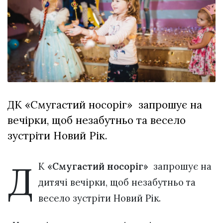
відбулася
XIX
29 Липня 2026
Спартакіада
613 переглядів
VolWe...
Всі розділи
Персона
Лайф
ДК «Смугастий носоріг» запрошує на
Афіша
вечірки, щоб незабутньо та весело
ZONE 18+
зустріти Новий Рік.
Контакти
Політика конфіденційності
Д
К
«Смугастий носоріг»
запрошує на
дитячі вечірки, щоб незабутньо та
весело зустріти Новий Рік.